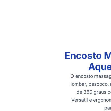
Encosto M
Aque
O encosto massage
lombar, pescoco, 
de 360 graus c
Versatil e ergonom
pa