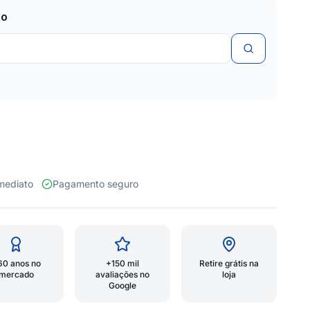
zo
 imediato
Pagamento seguro
60 anos no
+150 mil
Retire grátis na
mercado
avaliações no
loja
Google