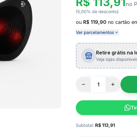
R$ 113,91
no 
(5,00% de desconto)
ou
R$ 119,90
no cartão 
Ver parcelamentos
Retire grátis na l
Veja lojas disponíve
Ti
Subtotal:
R$
113,91