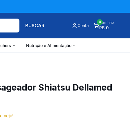
0
Carrinho
BUSCAR
Conta
R$ 0
chers
Nutrição e Alimentação
ageador Shiatsu Dellamed
e veja!