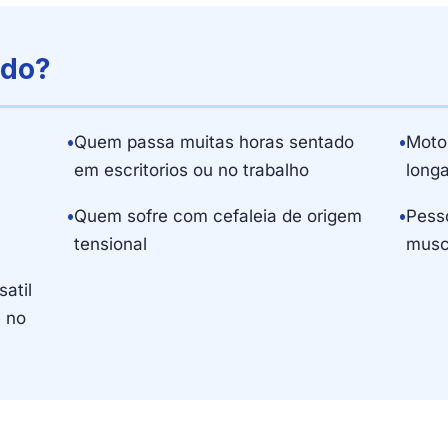
ado?
•
Quem passa muitas horas sentado
•
Motor
em escritorios ou no trabalho
longa
•
Quem sofre com cefaleia de origem
•
Pess
tensional
muscu
atil
e no