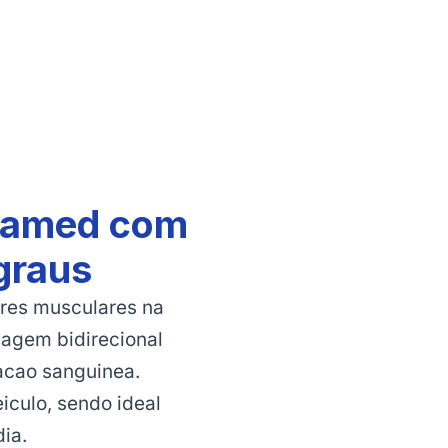
llamed com
graus
ores musculares na
sagem bidirecional
acao sanguinea.
eiculo, sendo ideal
ia.