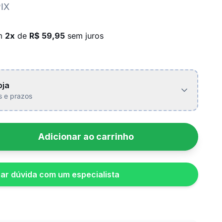
PIX
em
2x
de
R$ 59,95
sem juros
oja
is e prazos
Adicionar ao carrinho
rar dúvida com um especialista