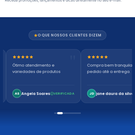
Receba promoções, lançamentos e dicas diretamente no seu e-mail.
O QUE NOSSOS CLIENTES DIZEM
Nota 5 de 5 estrelas
Nota 5 de 5 estrelas
Ótimo atendimento e
Compra bem tranquila,
variedades de produtos
pedido até a entrega.
Angela Soares
jane daura da silvei
AS
VERIFICADA
JD