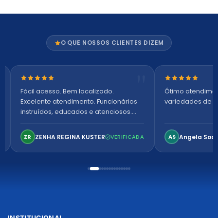
O QUE NOSSOS CLIENTES DIZEM
Nota 5 de 5 estrelas
Nota 5 de 5 es
Fácil acesso. Bem localizado.
Ótimo atendime
Excelente atendimento. Funcionários
variedades de p
instruídos, educados e atenciosos.
Ambiente arejado, espaçoso e
confortável. Perfeito!
ZENHA REGINA KUSTER
Angela Soa
ZR
VERIFICADA
AS
INSTITUCIONAL