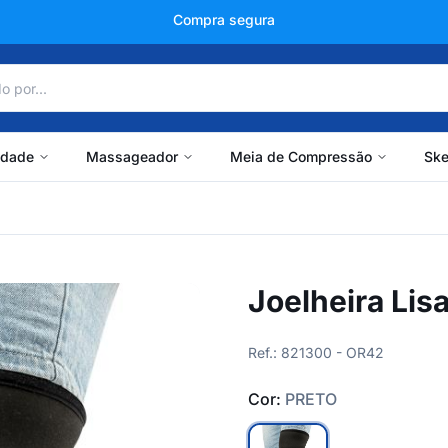
+150 mil avaliações
idade
Massageador
Meia de Compressão
Ske
Joelheira Lis
Ref.: 821300 - OR42
Cor:
PRETO