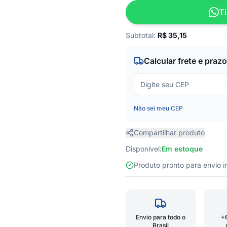
Ti
Subtotal:
R$
35,15
Calcular frete e prazo
Não sei meu CEP
Compartilhar produto
Disponível:
Em estoque
Produto pronto para envio
Envio para todo o
+
Brasil