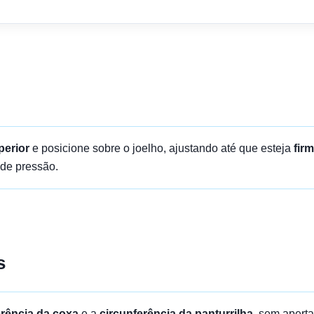
perior
e posicione sobre o joelho, ajustando até que esteja
fir
 de pressão.
s
erência da coxa
e a
circunferência da panturrilha
, sem apert