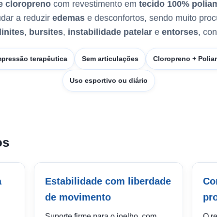
e cloropreno
com revestimento em
tecido 100% polia
dar a reduzir
edemas
e desconfortos, sendo muito pro
inites
,
bursites
,
instabilidade patelar
e
entorses
, co
pressão terapêutica
Sem articulações
Cloropreno + Polia
Uso esportivo ou diário
os
a
Estabilidade com liberdade
Co
de movimento
pr
Suporte firme para o joelho, com
O r