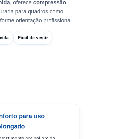
mida
, oferece
compressão
curada para quadros como
nforme orientação profissional.
mida
Fácil de vestir
nforto para uso
olongado
evestimento em poliamida