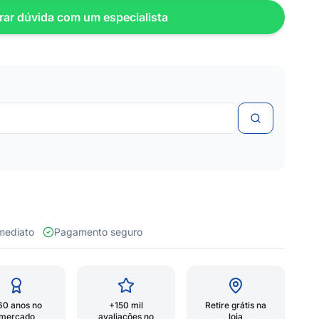
rar dúvida com um especialista
 imediato
Pagamento seguro
60 anos no
+150 mil
Retire grátis na
mercado
avaliações no
loja