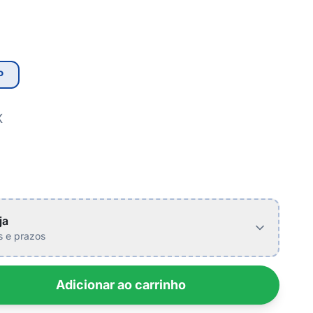
P
X
ja
is e prazos
Adicionar ao carrinho