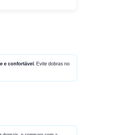
me e confortável
. Evite dobras no
ar demais, e compare com a