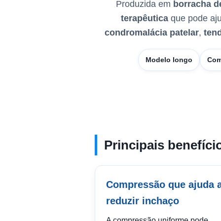
Produzida em
borracha d
terapêutica
que pode aju
condromalácia patelar
,
tend
Modelo longo
Com
Principais benefíci
Compressão que ajuda 
reduzir inchaço
A compressão uniforme pode