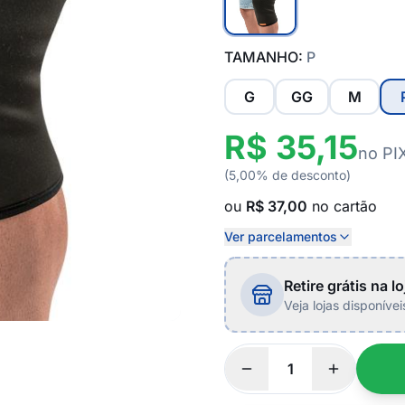
TAMANHO:
P
G
GG
M
R$ 35,15
no PI
(5,00% de desconto)
ou
R$ 37,00
no cartão
Ver parcelamentos
Retire grátis na lo
Veja lojas disponíve