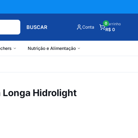
0
Carrinho
BUSCAR
Conta
R$ 0
chers
Nutrição e Alimentação
a Longa Hidrolight