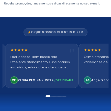
Receba promoções, lançamentos e dicas diretamente no seu e-mail.
O QUE NOSSOS CLIENTES DIZEM
Nota 5 de 5 estrelas
Nota 5 de 5 es
Fácil acesso. Bem localizado.
Ótimo atendime
Excelente atendimento. Funcionários
variedades de p
instruídos, educados e atenciosos.
Ambiente arejado, espaçoso e
confortável. Perfeito!
ZENHA REGINA KUSTER
Angela Soa
ZR
VERIFICADA
AS