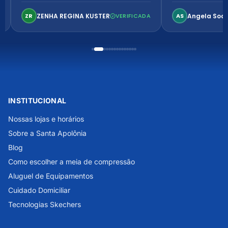
Ambiente arejado, espaçoso e
confortável. Perfeito!
ZENHA REGINA KUSTER
Angela Soa
ZR
VERIFICADA
AS
INSTITUCIONAL
Nossas lojas e horários
Sobre a Santa Apolônia
Blog
Como escolher a meia de compressão
Aluguel de Equipamentos
Cuidado Domiciliar
Tecnologias Skechers