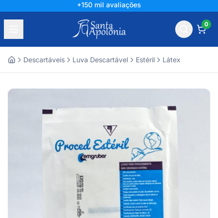
+150 mil avaliações
0
Descartáveis
Luva Descartável
Estéril
Látex
Home