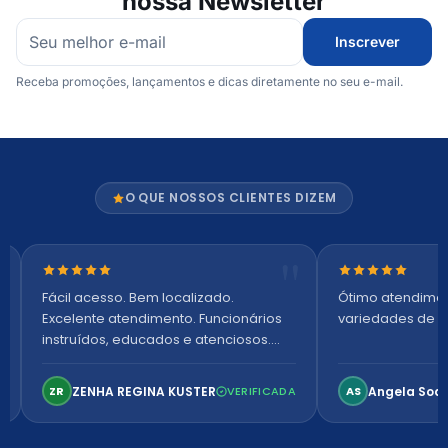
nossa Newsletter
Inscrever
Receba promoções, lançamentos e dicas diretamente no seu e-mail.
O QUE NOSSOS CLIENTES DIZEM
Nota 5 de 5 estrelas
Nota 5 de 5 es
Fácil acesso. Bem localizado.
Ótimo atendime
Excelente atendimento. Funcionários
variedades de p
instruídos, educados e atenciosos.
Ambiente arejado, espaçoso e
confortável. Perfeito!
ZENHA REGINA KUSTER
Angela Soa
ZR
VERIFICADA
AS