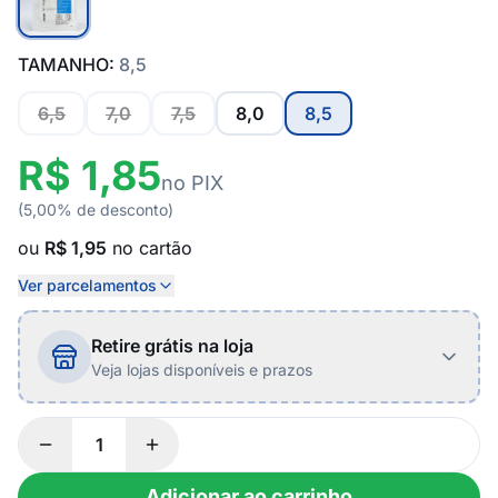
TAMANHO:
8,5
6,5
7,0
7,5
8,0
8,5
R$ 1,85
no PIX
(5,00% de desconto)
ou
R$ 1,95
no cartão
Ver parcelamentos
Retire grátis na loja
Veja lojas disponíveis e prazos
Adicionar ao carrinho