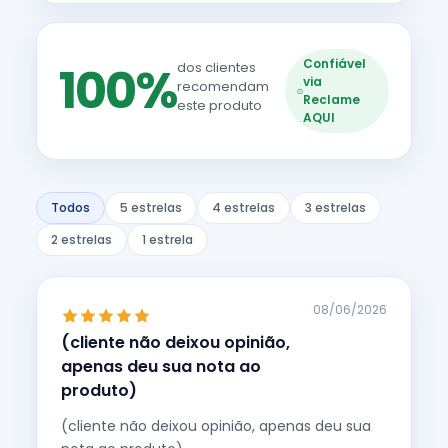
Confiável
100%
dos clientes
via
recomendam
Reclame
este produto
AQUI
Todos
5 estrelas
4 estrelas
3 estrelas
2 estrelas
1 estrela
08/06/2026
(cliente não deixou opinião,
apenas deu sua nota ao
produto)
(cliente não deixou opinião, apenas deu sua