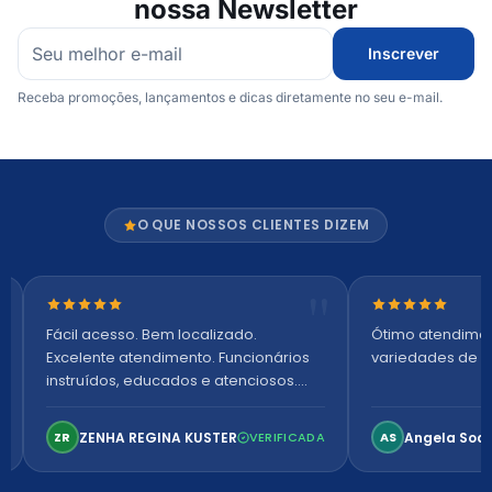
nossa Newsletter
Inscrever
Receba promoções, lançamentos e dicas diretamente no seu e-mail.
O QUE NOSSOS CLIENTES DIZEM
Nota 5 de 5 estrelas
Nota 5 de 5 es
Fácil acesso. Bem localizado.
Ótimo atendime
Excelente atendimento. Funcionários
variedades de p
instruídos, educados e atenciosos.
Ambiente arejado, espaçoso e
confortável. Perfeito!
ZENHA REGINA KUSTER
Angela Soa
ZR
VERIFICADA
AS