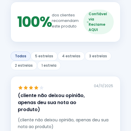
Confiável
100%
dos clientes
via
recomendam
Reclame
este produto
AQUI
Todos
5 estrelas
4 estrelas
3 estrelas
2 estrelas
1 estrela
04/11/2025
(cliente não deixou opinião,
apenas deu sua nota ao
produto)
(cliente não deixou opinião, apenas deu sua
nota ao produto)