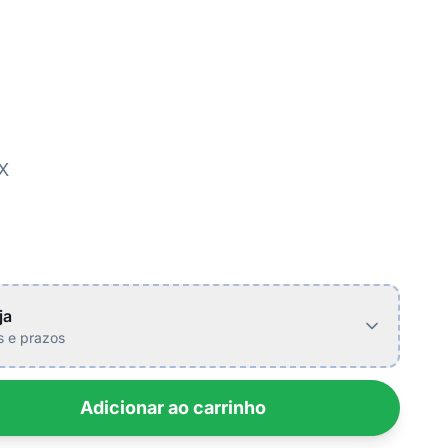
X
ja
is e prazos
Adicionar ao carrinho