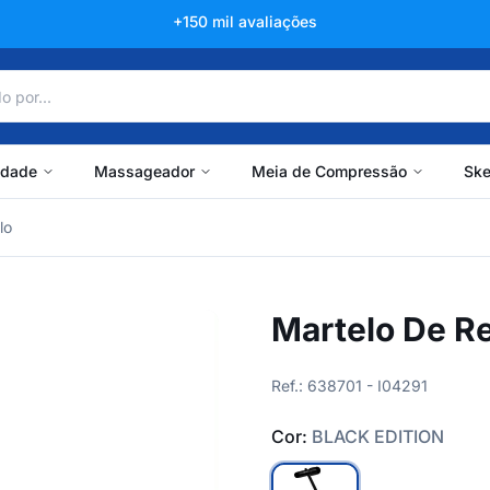
+150 mil avaliações
idade
Massageador
Meia de Compressão
Ske
lo
Martelo De R
Ref.: 638701 - I04291
Cor:
BLACK EDITION