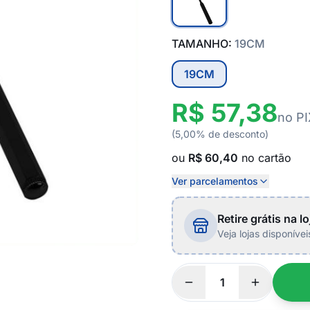
TAMANHO:
19CM
19CM
R$ 57,38
no PI
(5,00% de desconto)
ou
R$ 60,40
no cartão
Ver parcelamentos
Retire grátis na lo
Veja lojas disponíve