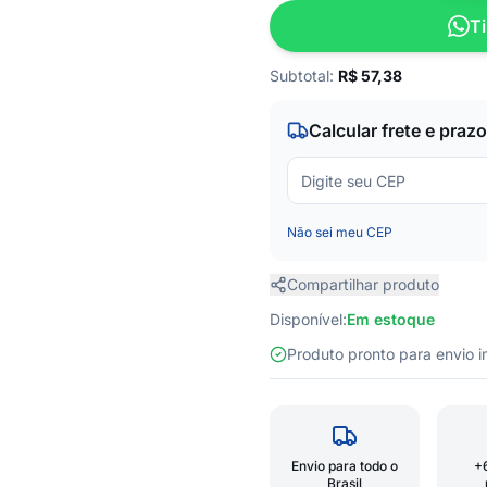
Ti
Subtotal:
R$
57,38
Calcular frete e prazo
Não sei meu CEP
Compartilhar produto
Disponível:
Em estoque
Produto pronto para envio
Envio para todo o
+
Brasil