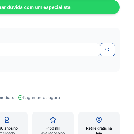
rar dúvida com um especialista
 imediato
Pagamento seguro
60 anos no
+150 mil
Retire grátis na
mercado
avaliações no
loja