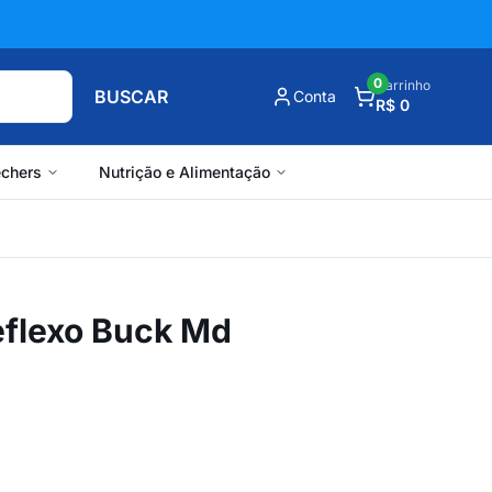
0
Carrinho
BUSCAR
Conta
R$ 0
chers
Nutrição e Alimentação
eflexo Buck Md