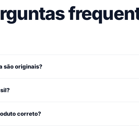
rguntas frequen
 são originais?
sil?
roduto correto?