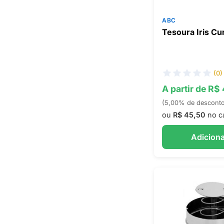
ABC
Tesoura Iris Cu
(0)
A partir de R$
(5,00% de descont
ou
R$ 45,50
no c
Adiciona