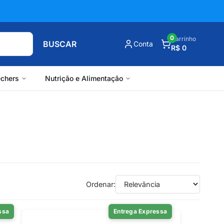
0
Carrinho
BUSCAR
Conta
R$ 0
chers
Nutrição e Alimentação
Ordenar:
ssa
Entrega Expressa