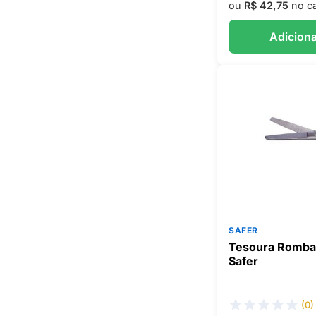
ou
R$ 42,75
no ca
Adiciona
SAFER
Tesoura Romba
Safer
(0)