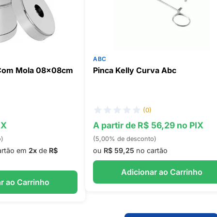
ABC
 Com Mola 08x08cm
Pinca Kelly Curva Abc
(0)
IX
A partir de R$ 56,29 no PIX
o)
(5,00% de desconto)
artão em
2x
de
R$
ou
R$ 59,25
no cartão
Adicionar ao Carrinho
r ao Carrinho