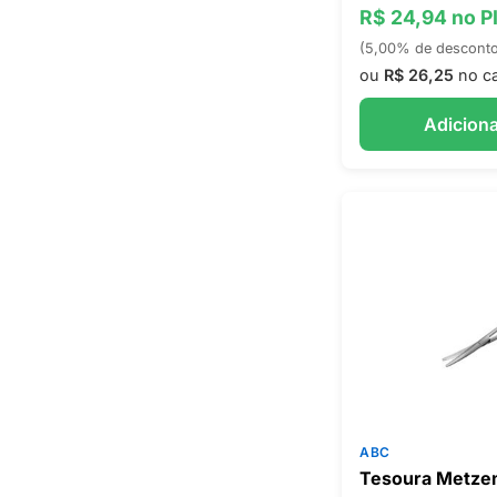
R$ 24,94 no P
(5,00% de descont
ou
R$ 26,25
no ca
Adiciona
ABC
Tesoura Metze