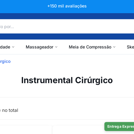
+150 mil avaliações
idade
Massageador
Meia de Compressão
Ske
úrgico
Instrumental Cirúrgico
 no total
Entrega Expre