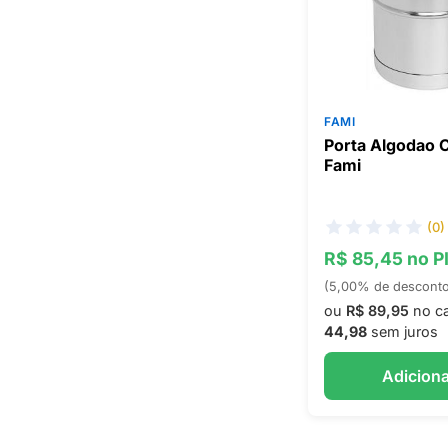
FAMI
Porta Algodao
Fami
(0)
R$ 85,45 no P
(5,00% de descont
ou
R$ 89,95
no c
44,98
sem juros
Adiciona