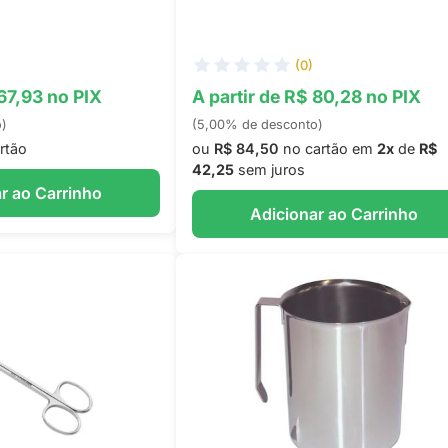
(0)
 67,93 no PIX
A partir de R$ 80,28 no PIX
o)
(5,00% de desconto)
rtão
ou
R$ 84,50
no cartão em
2x
de
R$
42,25
sem juros
r ao Carrinho
Adicionar ao Carrinho