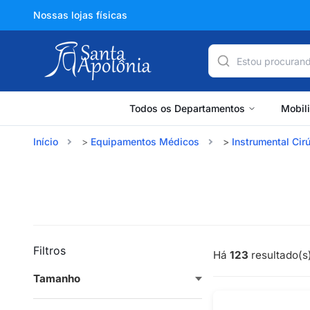
Nossas lojas físicas
Todos os Departamentos
Mobil
Início
Equipamentos Médicos
Instrumental Cir
Filtros
Há
123
resultado(s)
Tamanho