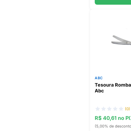
ABC
Tesoura Romba
Abc
(0)
R$ 40,61 no P
(5,00% de descont