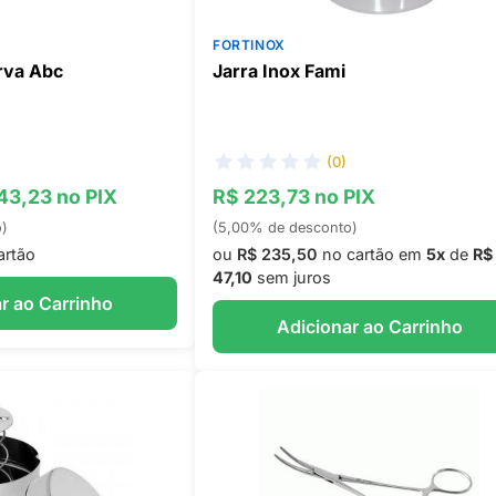
FORTINOX
rva Abc
Jarra Inox Fami
(0)
 43,23 no PIX
R$ 223,73 no PIX
o)
(5,00% de desconto)
artão
ou
R$ 235,50
no cartão em
5x
de
R$
47,10
sem juros
r ao Carrinho
Adicionar ao Carrinho