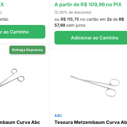
IX
A partir de R$ 109,96 no PIX
o)
(5,00% de desconto)
rtão
ou
R$ 115,75
no cartão em
2x
de
R$
57,88
sem juros
r ao Carrinho
Adicionar ao Carrinho
Entrega Expressa
ABC
mbaum Curva Abc
Tesoura Metzembaum Curva Ab