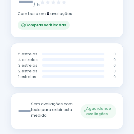
—
/ 5
Com base em
0
avaliações
Compras verificadas
5 estrelas
0
4 estrelas
0
3 estrelas
0
2 estrelas
0
1 estrelas
0
—
Sem avaliações com
Aguardando
texto para exibir esta
avaliações
medida.