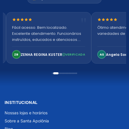
Nota 5 de 5 estrelas
Nota 5 de 5 es
Fácil acesso. Bem localizado.
Ótimo atendime
Excelente atendimento. Funcionários
variedades de p
instruídos, educados e atenciosos.
Ambiente arejado, espaçoso e
confortável. Perfeito!
ZENHA REGINA KUSTER
Angela Soa
ZR
VERIFICADA
AS
INSTITUCIONAL
Nossas lojas e horários
Sobre a Santa Apolônia
Blog