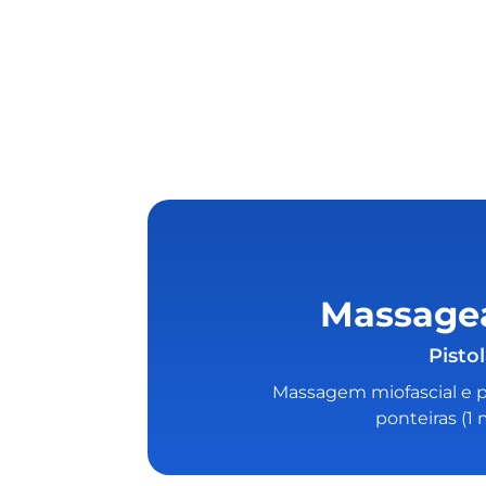
Massagea
Pisto
Massagem miofascial e p
ponteiras (1 