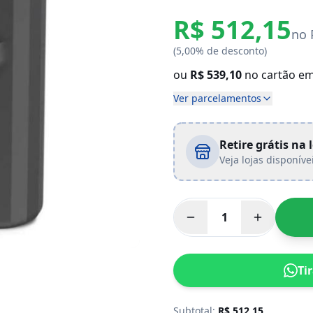
R$ 512,15
no 
(5,00% de desconto)
ou
R$ 539,10
no cartão e
Ver parcelamentos
Retire grátis na 
Veja lojas disponíve
Ti
Subtotal:
R$
512,15