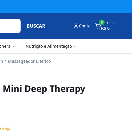
0
Carrinho
BUSCAR
Conta
R$ 0
chers
Nutrição e Alimentação
un
Massageador Elétrico
 Mini Deep Therapy
 veja!