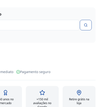
o
o imediato
Pagamento seguro
60 anos no
+150 mil
Retire grátis na
mercado
avaliações no
loja
Google