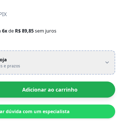
PIX
m
6x
de
R$ 89,85
sem juros
loja
is e prazos
Adicionar ao carrinho
rar dúvida com um especialista