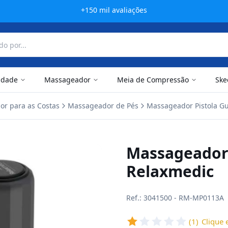
+150 mil avaliações
idade
Massageador
Meia de Compressão
Ske
r para as Costas
Massageador de Pés
Massageador Pistola G
Massageador
Relaxmedic
Ref.: 3041500 - RM-MP0113A
(1)
Clique e