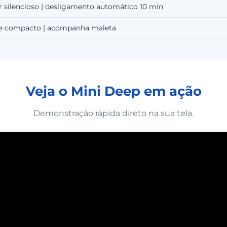
 silencioso | desligamento automático 10 min
 e compacto | acompanha maleta
Veja o Mini Deep em ação
Demonstração rápida direto na sua tela.