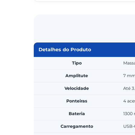
Detalhes do Produto
Tipo
Massa
Amplitute
7 m
Velocidade
Até 3
Ponteiras
4 ace
Bateria
1300 
Carregamento
USB-