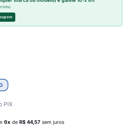
lquer marca ou modelo) e ganhe 10% off
rrinho
 cupom
G
o PIX
em
6x
de
R$ 44,57
sem juros