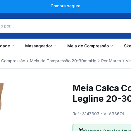
+150 mil avaliações
idade
Massageador
Meia de Compressão
Ske
r Compressão
Meia de Compressão 20-30mmHg
Por Marca
Ve
Meia Calca C
Legline 20-
Ref.: 3147303 - VLA336OL