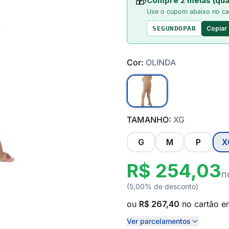
🎁
Compre 2 meias (qua
Use o cupom abaixo no ca
Copiar
SEGUNDOPAR
Cor:
OLINDA
TAMANHO:
XG
G
M
P
X
R$ 254,03
n
(5,00% de desconto)
ou
R$ 267,40
no cartão 
Ver parcelamentos