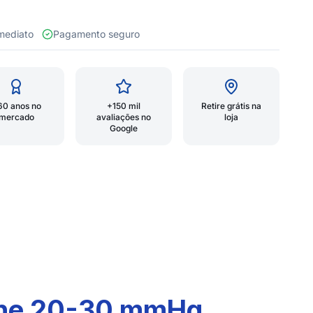
 imediato
Pagamento seguro
60 anos no
+150 mil
Retire grátis na
mercado
avaliações no
loja
Google
ine 20-30 mmHg