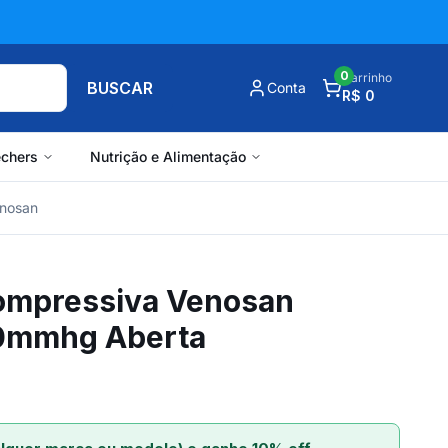
0
Carrinho
BUSCAR
Conta
R$ 0
chers
Nutrição e Alimentação
nosan
ompressiva Venosan
30mmhg Aberta