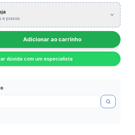
oja
is e prazos
Adicionar ao carrinho
rar dúvida com um especialista
zo