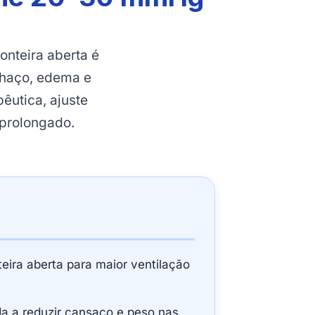
nteira aberta é
nchaço, edema e
utica, ajuste
 prolongado.
teira aberta para maior ventilação
da a reduzir cansaço e peso nas