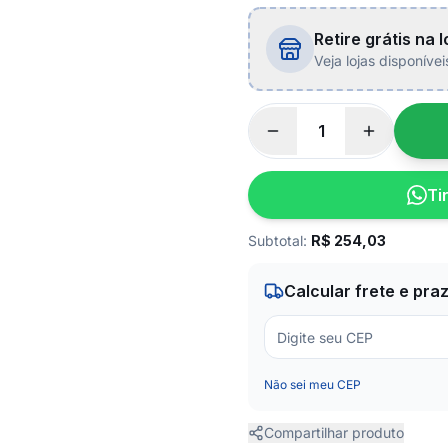
Retire grátis na l
Veja lojas disponíve
Ti
Subtotal:
R$
254,03
Calcular frete e pra
Não sei meu CEP
Compartilhar produto