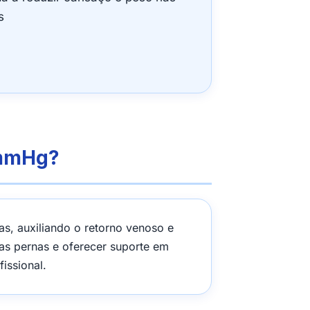
s
 mmHg?
, auxiliando o retorno venoso e
nas pernas e oferecer suporte em
issional.