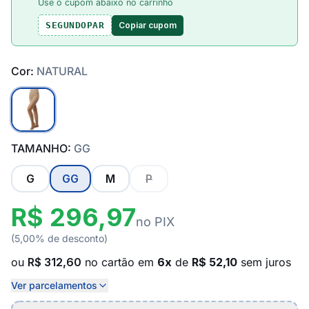
Use o cupom abaixo no carrinho
Copiar cupom
SEGUNDOPAR
Cor:
NATURAL
TAMANHO:
GG
G
GG
M
P
R$ 296,97
no PIX
(5,00% de desconto)
ou
R$ 312,60
no cartão em
6x
de
R$ 52,10
sem juros
Ver parcelamentos