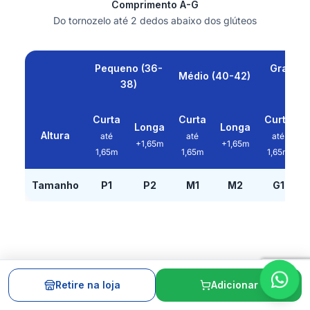
Comprimento A-G
Do tornozelo até 2 dedos abaixo dos glúteos
Pequeno (36-
Grande 
Médio (40-42)
38)
46)
Curta
Curta
Curta
Longa
Longa
Altura
até
até
até
+1,65m
+1,65m
1,65m
1,65m
1,65m
Tamanho
P1
P2
M1
M2
G1
Retire na loja
Adicionar