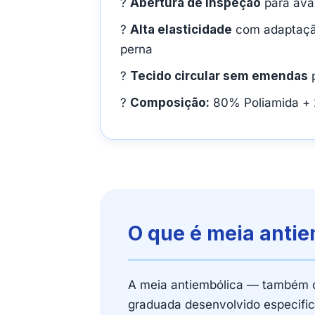
?
Abertura de inspeção
para aval
?
Alta elasticidade
com adaptação
perna
?
Tecido circular sem emendas
p
?
Composição:
80% Poliamida + 
O que é meia antie
A meia antiembólica — também c
graduada desenvolvido especifica