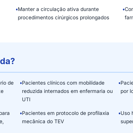
•
Manter a circulação ativa durante
•
Com
procedimentos cirúrgicos prolongados
far
ada?
rio de
•
Pacientes clínicos com mobilidade
•
Paci
te
reduzida internados em enfermaria ou
por l
UTI
para
•
Pacientes em protocolo de profilaxia
•
Uso h
e,
mecânica do TEV
super