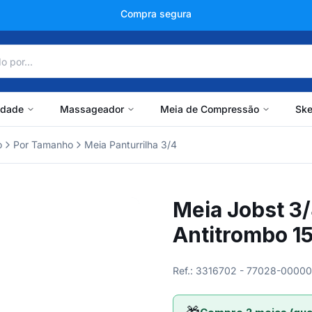
+150 mil avaliações
idade
Massageador
Meia de Compressão
Ske
o
Por Tamanho
Meia Panturrilha 3/4
Meia Jobst 3
Antitrombo 
Ref.: 3316702 - 77028-0000