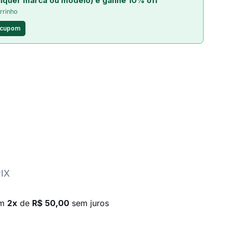
lquer marca ou modelo) e ganhe 10% off
rrinho
 cupom
PIX
em
2x
de
R$ 50,00
sem juros