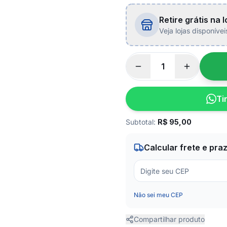
Retire grátis na l
Veja lojas disponíve
Ti
Subtotal:
R$
95,00
Calcular frete e pra
Não sei meu CEP
Compartilhar produto