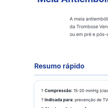
A meia antiemból
da Trombose Veno
ou em pré e pós-o
Resumo rápido
?
Compressão:
15-20 mmHg (class
?
Indicada para:
prevenção de TV