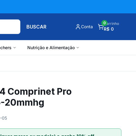
0
Carrinho
BUSCAR
Conta
R$ 0
chers
Nutrição e Alimentação
/4 Comprinet Pro
15-20mmhg
0-05