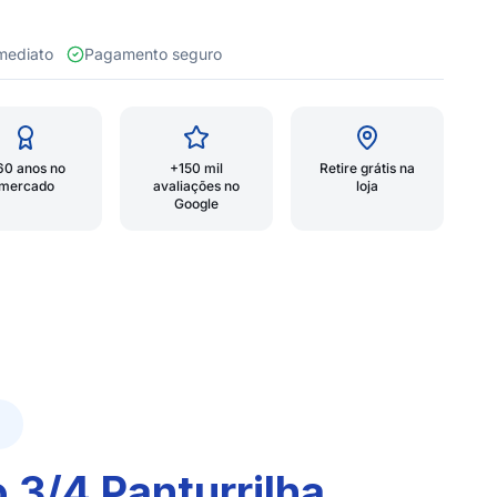
 imediato
Pagamento seguro
60 anos no
+150 mil
Retire grátis na
mercado
avaliações no
loja
Google
 3/4 Panturrilha