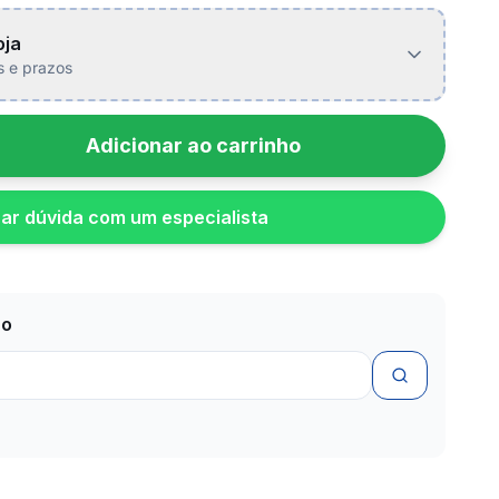
oja
is e prazos
Adicionar ao carrinho
rar dúvida com um especialista
zo