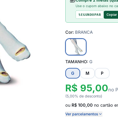
🎁
Compre 2 meias (qua
Use o cupom abaixo no ca
Copiar
SEGUNDOPAR
Cor:
BRANCA
TAMANHO:
G
G
M
P
R$ 95,00
no 
(5,00% de desconto)
ou
R$ 100,00
no cartão 
Ver parcelamentos