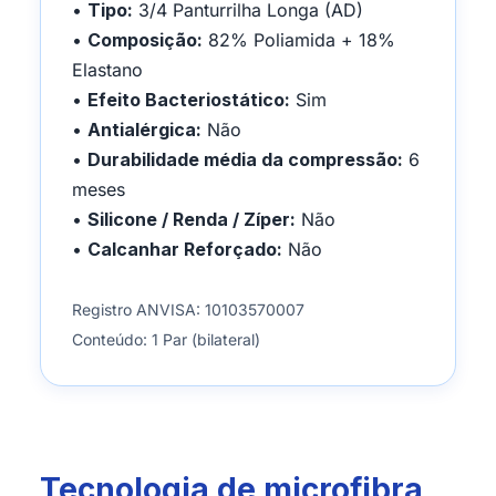
•
Tipo:
3/4 Panturrilha Longa (AD)
•
Composição:
82% Poliamida + 18%
Elastano
•
Efeito Bacteriostático:
Sim
•
Antialérgica:
Não
•
Durabilidade média da compressão:
6
meses
•
Silicone / Renda / Zíper:
Não
•
Calcanhar Reforçado:
Não
Registro ANVISA: 10103570007
Conteúdo: 1 Par (bilateral)
Tecnologia de microfibra