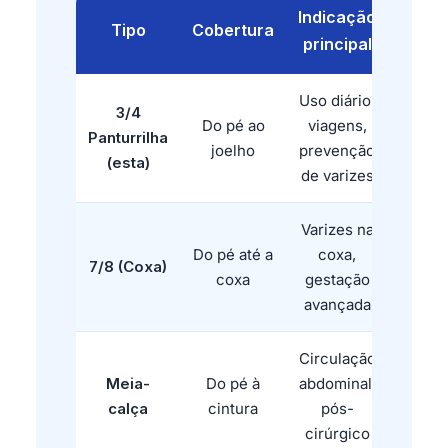
Indicação
Tipo
Cobertura
principal
Uso diário,
3/4
Do pé ao
viagens,
Panturrilha
joelho
prevenção
(esta)
de varizes
Varizes na
Do pé até a
coxa,
7/8 (Coxa)
coxa
gestação
avançada
Circulação
Meia-
Do pé à
abdominal,
calça
cintura
pós-
cirúrgico