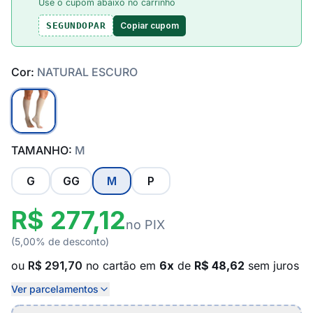
Use o cupom abaixo no carrinho
Copiar cupom
SEGUNDOPAR
Cor:
NATURAL ESCURO
TAMANHO:
M
G
GG
M
P
R$ 277,12
no PIX
(5,00% de desconto)
ou
R$ 291,70
no cartão em
6x
de
R$ 48,62
sem juros
Ver parcelamentos