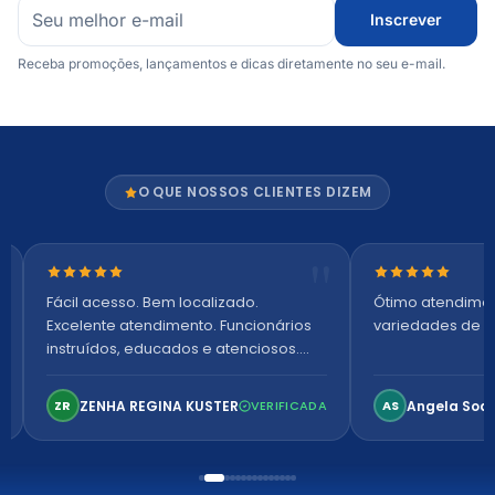
Inscrever
Receba promoções, lançamentos e dicas diretamente no seu e-mail.
O QUE NOSSOS CLIENTES DIZEM
Nota 5 de 5 estrelas
Nota 5 de 5 es
Fácil acesso. Bem localizado.
Ótimo atendime
Excelente atendimento. Funcionários
variedades de p
instruídos, educados e atenciosos.
Ambiente arejado, espaçoso e
confortável. Perfeito!
ZENHA REGINA KUSTER
Angela Soa
ZR
VERIFICADA
AS