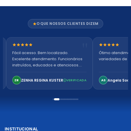
O QUE NOSSOS CLIENTES DIZEM
Nota 5 de 5 estrelas
Nota 5 de 5 es
Fácil acesso. Bem localizado.
Ótimo atendime
Excelente atendimento. Funcionários
variedades de p
instruídos, educados e atenciosos.
Ambiente arejado, espaçoso e
confortável. Perfeito!
ZENHA REGINA KUSTER
Angela Soa
ZR
VERIFICADA
AS
INSTITUCIONAL