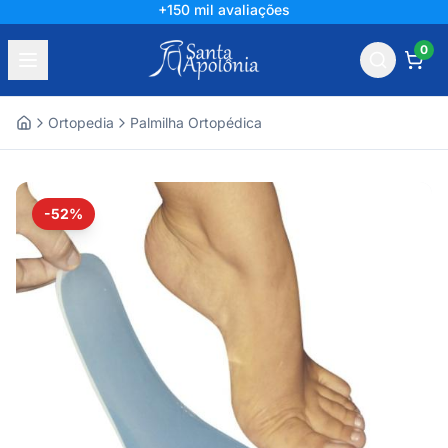
+150 mil avaliações
0
Ortopedia
Palmilha Ortopédica
Home
-52%