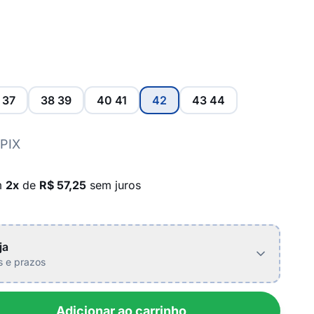
 37
38 39
40 41
42
43 44
 PIX
m
2x
de
R$ 57,25
sem juros
ja
is e prazos
Adicionar ao carrinho