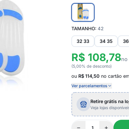
TAMANHO:
42
32 33
34 35
36
R$ 108,78
no
(5,00% de desconto)
ou
R$ 114,50
no cartão e
Ver parcelamentos
Retire grátis na lo
Veja lojas disponíve