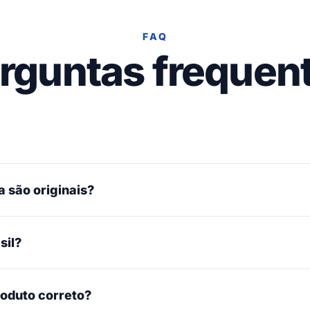
FAQ
rguntas frequen
 são originais?
sil?
roduto correto?