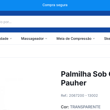
+150 mil avaliações
idade
Massageador
Meia de Compressão
Ske
Palmilha Sob 
Pauher
Ref.: 2067200 - 13002
Cor:
TRANSPARENTE