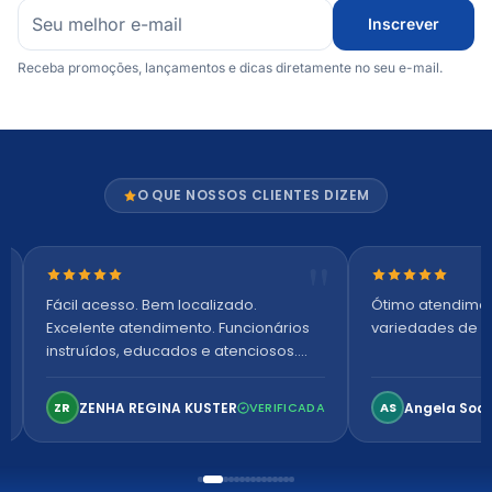
Inscrever
Receba promoções, lançamentos e dicas diretamente no seu e-mail.
O QUE NOSSOS CLIENTES DIZEM
Nota 5 de 5 estrelas
Nota 5 de 5 es
Fácil acesso. Bem localizado.
Ótimo atendime
Excelente atendimento. Funcionários
variedades de p
instruídos, educados e atenciosos.
Ambiente arejado, espaçoso e
confortável. Perfeito!
ZENHA REGINA KUSTER
Angela Soa
ZR
VERIFICADA
AS