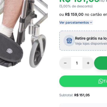
no 
(5,00% de desconto)
ou
R$ 159,00
no cartão 
Ver parcelamentos
Retire grátis na lo
Veja lojas disponíve
Ti
Subtotal:
R$
151,05