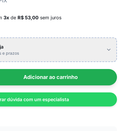
PIX
em
3x
de
R$ 53,00
sem juros
ja
is e prazos
Adicionar ao carrinho
rar dúvida com um especialista