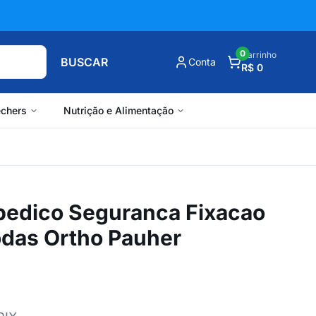
0
Carrinho
BUSCAR
Conta
R$ 0
chers
Nutrição e Alimentação
opedico Seguranca Fixacao
odas Ortho Pauher