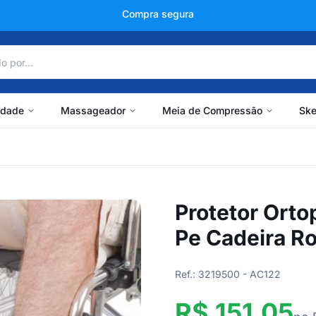
+150 mil avaliações
idade
Massageador
Meia de Compressão
Ske
Protetor Ort
Pe Cadeira R
Ref.: 3219500 - AC122
R$ 151,05