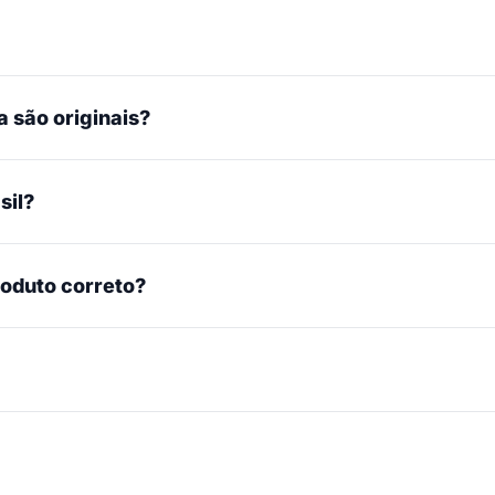
 são originais?
sil?
roduto correto?