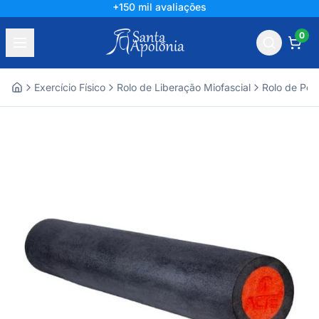
+150 mil avaliações
0
Exercício Físico
Rolo de Liberação Miofascial
Rolo de Pos
Home