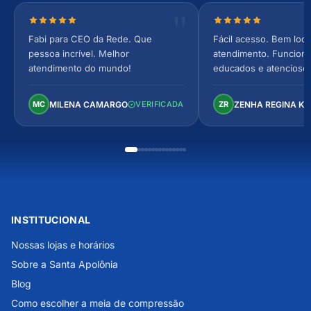
Nota 5 de 5 estrelas
Nota 5 de 5 estrel
Fabi para CEO da Rede. Que
Fácil acesso. Bem loca
pessoa incrível. Melhor
atendimento. Funcionár
atendimento do mundo!
educados e atencioso
arejado, espaçoso e co
Perfeito!
MILENA CAMARGO
ZENHA REGINA K
MC
VERIFICADA
ZR
INSTITUCIONAL
Nossas lojas e horários
Sobre a Santa Apolônia
Blog
Como escolher a meia de compressão