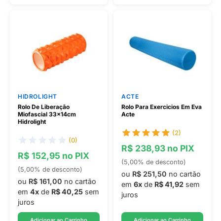
HIDROLIGHT
ACTE
Rolo De Liberação
Rolo Para Exercicios Em Eva
Miofascial 33x14cm
Acte
Hidrolight
(2)
(0)
R$ 238,93 no PIX
R$ 152,95 no PIX
(5,00% de desconto)
(5,00% de desconto)
ou
R$ 251,50
no cartão
ou
R$ 161,00
no cartão
em
6x
de
R$ 41,92
sem
em
4x
de
R$ 40,25
sem
juros
juros
Adicionar ao Carrinho
Adicionar ao Carrinho