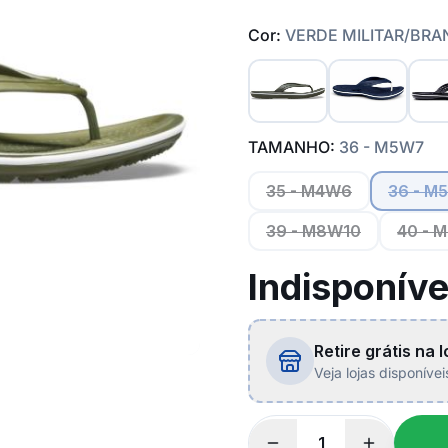
Cor:
VERDE MILITAR/BR
TAMANHO:
36 - M5W7
35 - M4W6
36 - M
39 - M8W10
40 - 
Indisponíve
Retire grátis na l
Veja lojas disponíve