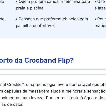
lo
•
Quem procura sandália feminina para
•
Uso 
praia e piscina
e laze
 de
•
Pessoas que preferem chinelos com
•
Rotin
palmilha confortável
prátic
orto da Crocband Flip?
erial Croslite™, uma tecnologia leve e confortável que 
om cápsulas de massagem ajuda a melhorar a sensação 
movimentos com leveza. Por ser resistente à água e de
ias de calor.