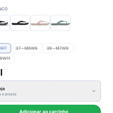
ANCO
5W7
37 - M6W8
38 - M7W9
M9W11
l
oja
is e prazos
Adicionar ao carrinho