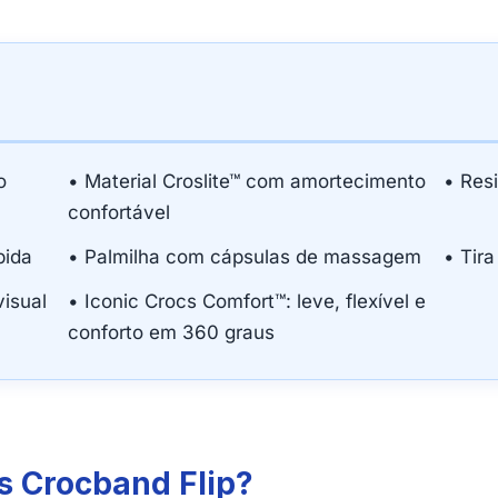
o
• Material Croslite™ com amortecimento
• Resi
confortável
pida
• Palmilha com cápsulas de massagem
• Tir
visual
• Iconic Crocs Comfort™: leve, flexível e
conforto em 360 graus
s Crocband Flip?