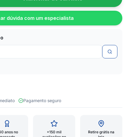
rar dúvida com um especialista
zo
 imediato
Pagamento seguro
60 anos no
+150 mil
Retire grátis na
mercado
avaliações no
loja