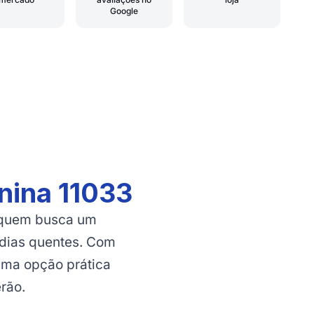
Google
nina 11033
a quem busca um
s dias quentes. Com
 uma opção prática
erão.