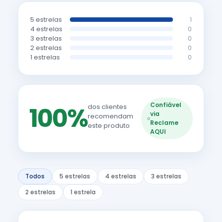
5 estrelas
1
4 estrelas
0
3 estrelas
0
2 estrelas
0
1 estrelas
0
Confiável
100%
dos clientes
via
recomendam
Reclame
este produto
AQUI
Todos
5 estrelas
4 estrelas
3 estrelas
2 estrelas
1 estrela