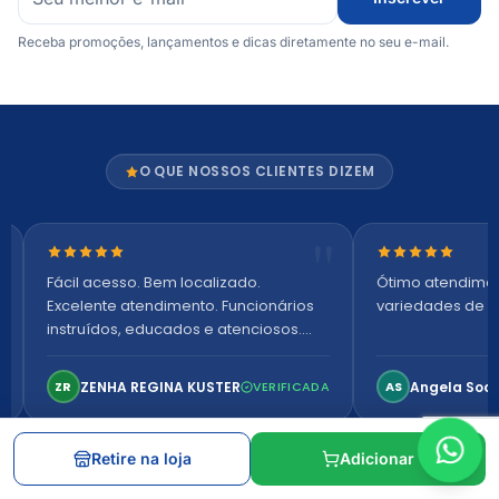
Receba promoções, lançamentos e dicas diretamente no seu e-mail.
O QUE NOSSOS CLIENTES DIZEM
Nota 5 de 5 estrelas
Nota 5 de 5 es
Fácil acesso. Bem localizado.
Ótimo atendime
Excelente atendimento. Funcionários
variedades de p
instruídos, educados e atenciosos.
Ambiente arejado, espaçoso e
confortável. Perfeito!
ZENHA REGINA KUSTER
Angela Soa
ZR
VERIFICADA
AS
Retire na loja
Adicionar