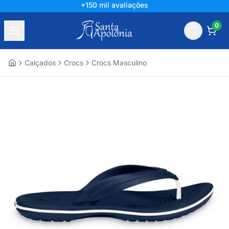
+150 mil avaliações
0
Calçados
Crocs
Crocs Masculino
Home