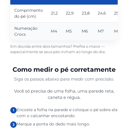
Comprimento
21,2
22,9
23,8
24,6
25,5
do pé (cm)
Numeração
M4
M5
M6
M7
M8
Crocs
Em dúvida entre dois tamanhos? Prefira o maior —
especialmente se seus pés incham ao longo do dia.
Como medir o pé corretamente
Siga os passos abaixo para medir com precisão.
Você só precisa de uma folha, uma parede reta,
caneta e régua.
Encoste a folha na parede e coloque o pé sobre ela
com o calcanhar encostando.
Marque a ponta do dedo mais longo.