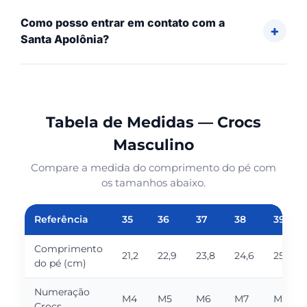
Como posso entrar em contato com a
Santa Apolônia?
Tabela de Medidas — Crocs
Masculino
Compare a medida do comprimento do pé com
os tamanhos abaixo.
Referência
35
36
37
38
39
Comprimento
21,2
22,9
23,8
24,6
25,5
do pé (cm)
Numeração
M4
M5
M6
M7
M8
Crocs