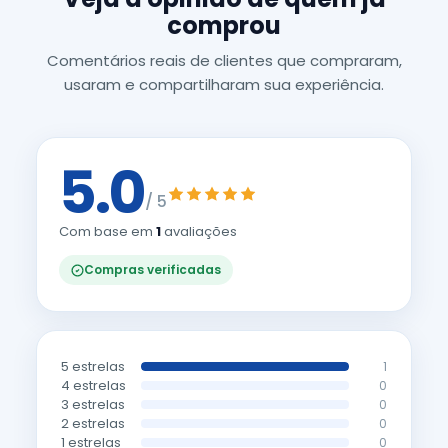
comprou
Comentários reais de clientes que compraram,
usaram e compartilharam sua experiência.
5.0
/ 5
Com base em
1
avaliações
Compras verificadas
5 estrelas
1
4 estrelas
0
3 estrelas
0
2 estrelas
0
1 estrelas
0