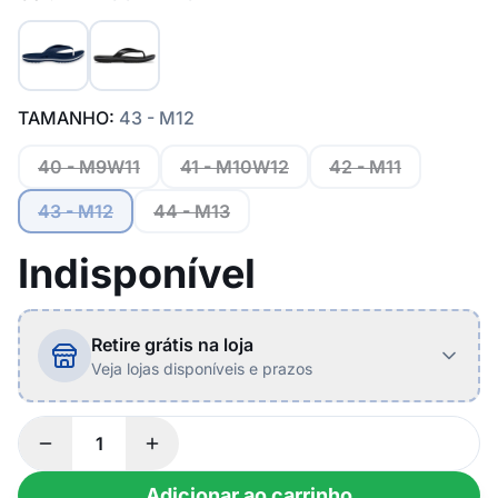
TAMANHO:
43 - M12
40 - M9W11
41 - M10W12
42 - M11
43 - M12
44 - M13
Indisponível
Retire grátis na loja
Veja lojas disponíveis e prazos
Adicionar ao carrinho