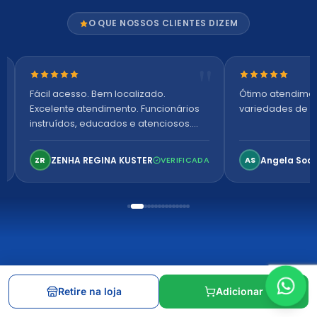
O QUE NOSSOS CLIENTES DIZEM
Nota 5 de 5 estrelas
Nota 5 de 5 es
Fácil acesso. Bem localizado.
Ótimo atendime
Excelente atendimento. Funcionários
variedades de p
instruídos, educados e atenciosos.
Ambiente arejado, espaçoso e
confortável. Perfeito!
ZENHA REGINA KUSTER
Angela Soa
ZR
VERIFICADA
AS
INSTITUCIONAL
Retire na loja
Adicionar
Nossas lojas e horários