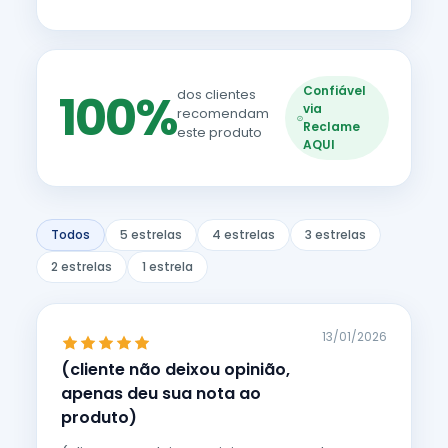
Confiável
100%
dos clientes
via
recomendam
Reclame
este produto
AQUI
Todos
5 estrelas
4 estrelas
3 estrelas
2 estrelas
1 estrela
13/01/2026
(cliente não deixou opinião,
apenas deu sua nota ao
produto)