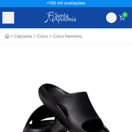
+150 mil avaliações
0
Calçados
Crocs
Crocs Feminino
Home