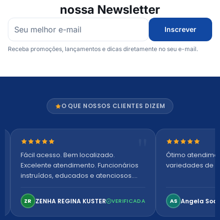
nossa Newsletter
Inscrever
Receba promoções, lançamentos e dicas diretamente no seu e-mail.
O QUE NOSSOS CLIENTES DIZEM
Nota 5 de 5 estrelas
Nota 5 de 5 es
Fácil acesso. Bem localizado.
Ótimo atendime
Excelente atendimento. Funcionários
variedades de p
instruídos, educados e atenciosos.
Ambiente arejado, espaçoso e
confortável. Perfeito!
ZENHA REGINA KUSTER
Angela Soa
ZR
VERIFICADA
AS