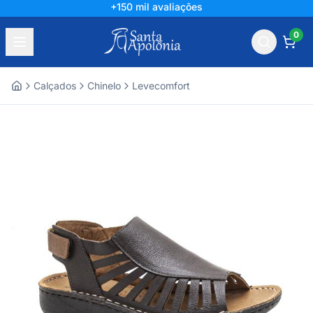
+150 mil avaliações
0
Calçados
Chinelo
Levecomfort
Home