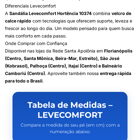
Diferenciais Levecomfort
A
Sandália Levecomfort Hortência 10374
combina
velcro de
calce rápido
com tecnologias que oferecem suporte, leveza e
frescor ao longo do dia. Um modelo pensado para quem busca
mais conforto em cada passo.
Onde Comprar com Confiança
Disponível nas lojas da Rede Santa Apolônia em
Florianópolis
(Centro, Santa Mônica, Beira-Mar, Estreito), São José
(Kobrasol), Palhoça (Centro), Itajaí (Centro) e Balneário
Camboriú (Centro)
. Aproveite também nossa
entrega rápida
para todo o Brasil
.
Tabela de Medidas –
LEVECOMFORT
Compare a medida do seu pé (em cm) com a
numeração abaixo.