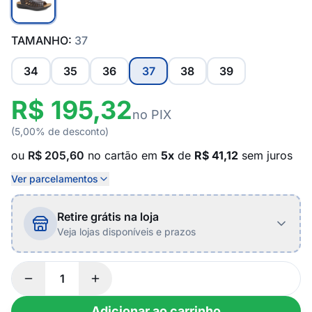
TAMANHO:
37
34
35
36
37
38
39
R$ 195,32
no PIX
(5,00% de desconto)
ou
R$ 205,60
no cartão em
5x
de
R$ 41,12
sem juros
Ver parcelamentos
Retire grátis na loja
Veja lojas disponíveis e prazos
Adicionar ao carrinho