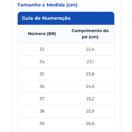
Tamanho x Medida (cm)
Guia de Numeração
Comprimento do
Número (BR)
pé (cm)
33
22,4
34
23,1
35
23,8
36
24,5
37
25,2
38
25,9
39
26,6