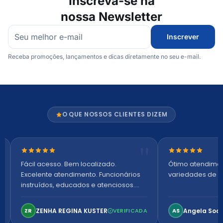
Inscreva-se na
nossa Newsletter
Inscrever
Receba promoções, lançamentos e dicas diretamente no seu e-mail.
O QUE NOSSOS CLIENTES DIZEM
Nota 5 de 5 estrelas
Nota 5 de 5 es
Fácil acesso. Bem localizado.
Ótimo atendime
Excelente atendimento. Funcionários
variedades de p
instruídos, educados e atenciosos.
Ambiente arejado, espaçoso e
confortável. Perfeito!
ZENHA REGINA KUSTER
Angela Soa
ZR
VERIFICADA
AS