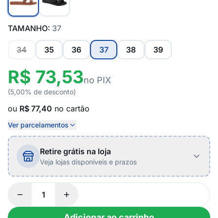
TAMANHO:
37
34
35
36
37
38
39
R$ 73,53
no PIX
(5,00% de desconto)
ou
R$ 77,40
no cartão
Ver parcelamentos
Retire grátis na loja
Veja lojas disponíveis e prazos
Adicionar ao carrinho