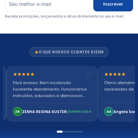
Inscrever
Receba promoções, lançamentos e dicas diretamente no seu e-mail.
O QUE NOSSOS CLIENTES DIZEM
Nota 5 de 5 estrelas
Nota 5 de 5 es
Fácil acesso. Bem localizado.
Ótimo atendime
Excelente atendimento. Funcionários
variedades de p
instruídos, educados e atenciosos.
Ambiente arejado, espaçoso e
confortável. Perfeito!
ZENHA REGINA KUSTER
Angela Soa
ZR
VERIFICADA
AS