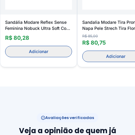
Sandália Modare Reflex Sense
Sandalia Modare Tira Pro
Feminina Nobuck Ultra Soft Com
Napa Pele Strech Tira Flo
Tira Pronta
Feminino
R$ 85,00
R$ 80,28
R$ 80,75
Adicionar
Adicionar
Avaliações verificadas
Veja a opinião de quem já