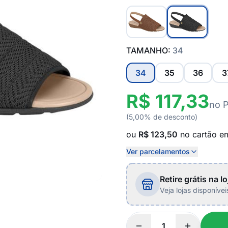
TAMANHO:
34
34
35
36
3
R$ 117,33
no 
(5,00% de desconto)
ou
R$ 123,50
no cartão 
Ver parcelamentos
Retire grátis na lo
Veja lojas disponíve