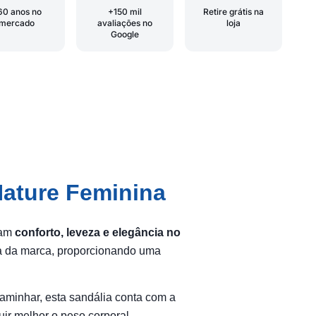
60 anos no
+150 mil
Retire grátis na
mercado
avaliações no
loja
Google
Nature Feminina
ram
conforto, leveza e elegância no
va da marca, proporcionando uma
aminhar, esta sandália conta com a
uir melhor o peso corporal.