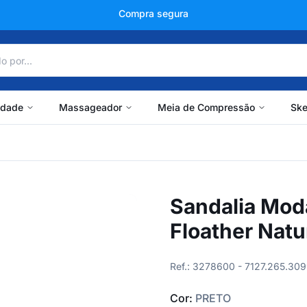
+150 mil avaliações
idade
Massageador
Meia de Compressão
Ske
Sandalia Mod
Floather Natu
Ref.: 3278600 - 7127.265.30
Cor:
PRETO