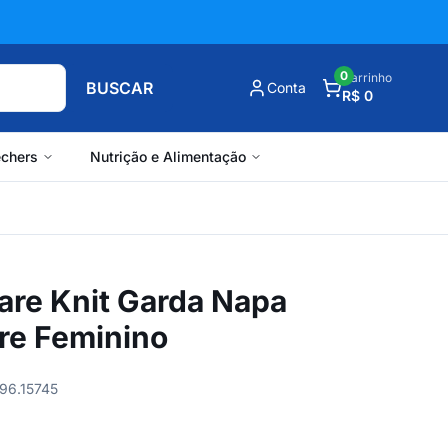
0
Carrinho
BUSCAR
Conta
R$ 0
chers
Nutrição e Alimentação
are Knit Garda Napa
re Feminino
996.15745