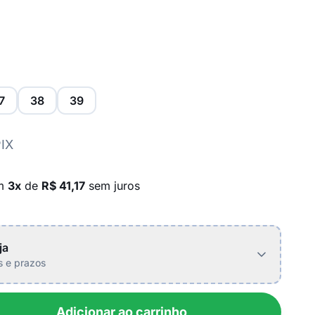
7
38
39
PIX
em
3x
de
R$ 41,17
sem juros
ja
is e prazos
Adicionar ao carrinho