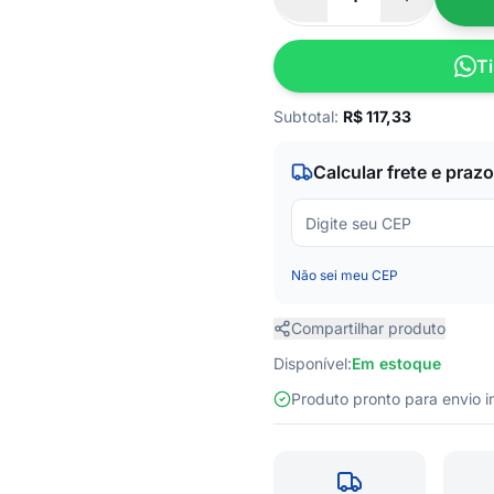
Ti
Subtotal:
R$
117,33
Calcular frete e prazo
Não sei meu CEP
Compartilhar produto
Disponível:
Em estoque
Produto pronto para envio