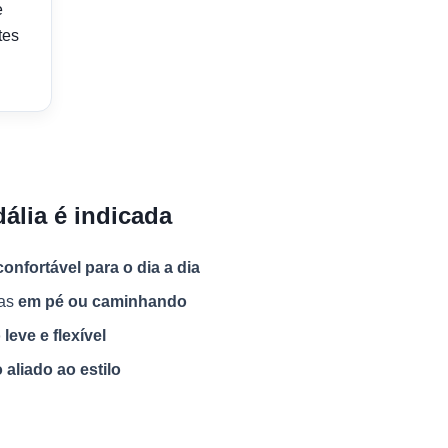
e
tes
ália é indicada
confortável para o dia a dia
ras
em pé ou caminhando
leve e flexível
 aliado ao estilo