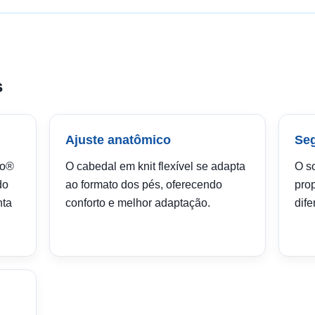
s
l
Ajuste anatômico
Seg
to®
O cabedal em knit flexível se adapta
O s
do
ao formato dos pés, oferecendo
pro
nta
conforto e melhor adaptação.
dife