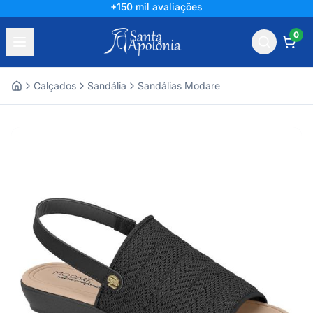
+150 mil avaliações
0
Calçados
Sandália
Sandálias Modare
Home