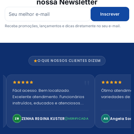
nossa Newsletter
Inscrever
Receba promoções, lançamentos e dicas diretamente no seu e-mail.
O QUE NOSSOS CLIENTES DIZEM
Nota 5 de 5 estrelas
Nota 5 de 5 es
Fácil acesso. Bem localizado.
Ótimo atendime
Excelente atendimento. Funcionários
variedades de p
instruídos, educados e atenciosos.
Ambiente arejado, espaçoso e
confortável. Perfeito!
ZENHA REGINA KUSTER
Angela Soa
ZR
VERIFICADA
AS