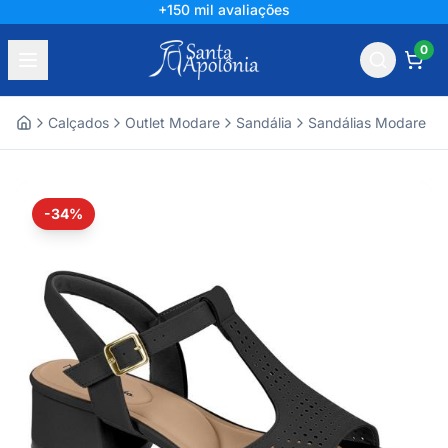
+150 mil avaliações
0
Calçados
Outlet Modare
Sandália
Sandálias Modare
Home
-34%