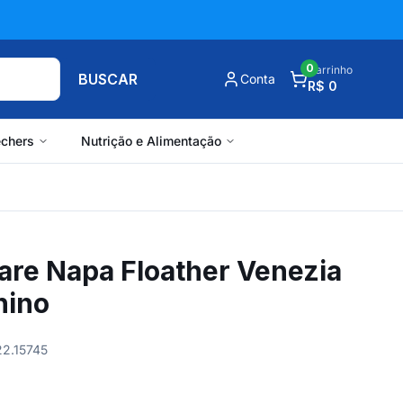
0
Carrinho
BUSCAR
Conta
R$ 0
chers
Nutrição e Alimentação
are Napa Floather Venezia
nino
22.15745