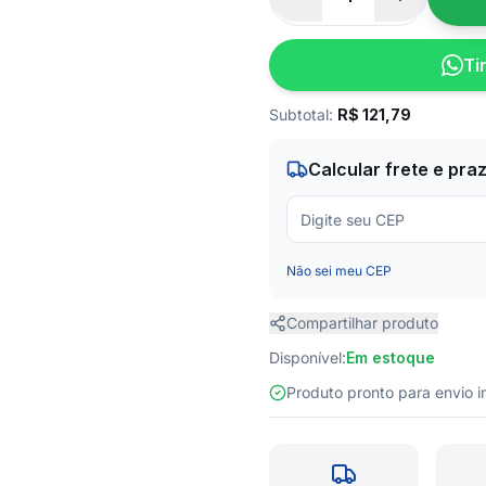
Ti
Subtotal:
R$
121,79
Calcular frete e pra
Não sei meu CEP
Compartilhar produto
Disponível:
Em estoque
Produto pronto para envio