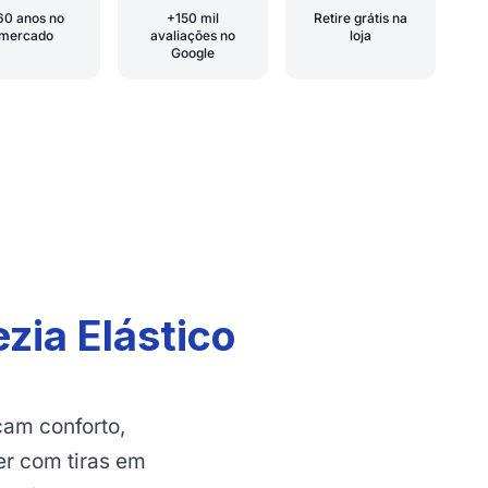
60 anos no
+150 mil
Retire grátis na
mercado
avaliações no
loja
Google
zia Elástico
o
cam conforto,
er com tiras em