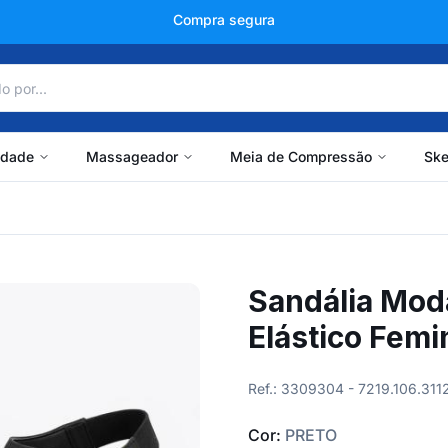
+150 mil avaliações
idade
Massageador
Meia de Compressão
Ske
Sandália Mod
Elástico Femi
Ref.: 3309304 - 7219.106.311
Cor:
PRETO