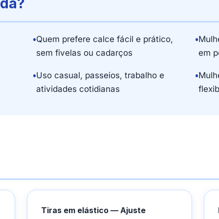
ada?
•
Quem prefere calce fácil e prático,
•
Mulh
sem fivelas ou cadarços
em p
•
Uso casual, passeios, trabalho e
•
Mulh
atividades cotidianas
flexi
Tiras em elástico — Ajuste