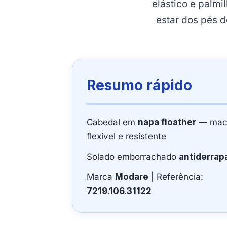
elástico e palmi
estar dos pés 
Resumo rápido
Cabedal em
napa floather
— maci
flexível e resistente
Solado emborrachado
antiderrap
Marca
Modare
| Referência:
7219.106.31122