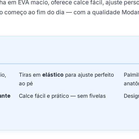
lha em EVA macio, oferece calce fácil, ajuste per
do começo ao fim do dia — com a qualidade Modare
o,
Tiras em
elástico
para ajuste perfeito
Palmi
ao pé
anatô
ante
Calce fácil e prático — sem fivelas
Design