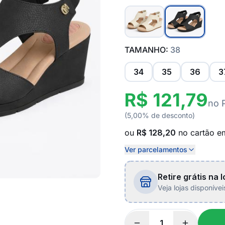
TAMANHO:
38
34
35
36
3
R$ 121,79
no 
(5,00% de desconto)
ou
R$ 128,20
no cartão 
Ver parcelamentos
Retire grátis na l
Veja lojas disponíve