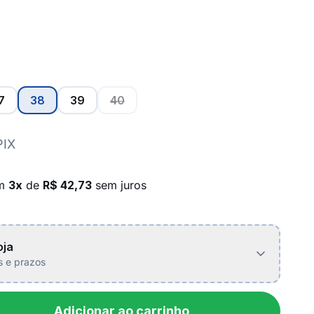
7
38
39
40
PIX
em
3x
de
R$ 42,73
sem juros
oja
is e prazos
Adicionar ao carrinho