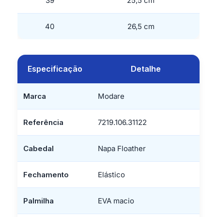
39
25,5 cm
40
26,5 cm
Especificação
Detalhe
Marca
Modare
Referência
7219.106.31122
Cabedal
Napa Floather
Fechamento
Elástico
Palmilha
EVA macio