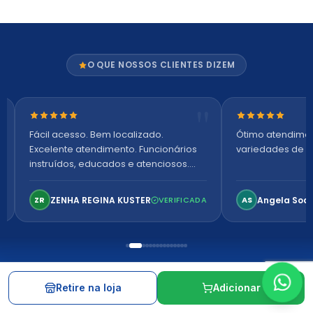
O QUE NOSSOS CLIENTES DIZEM
Nota 5 de 5 estrelas
Nota 5 de 5 es
Fácil acesso. Bem localizado.
Ótimo atendime
Excelente atendimento. Funcionários
variedades de p
instruídos, educados e atenciosos.
Ambiente arejado, espaçoso e
confortável. Perfeito!
ZENHA REGINA KUSTER
Angela Soa
ZR
VERIFICADA
AS
Retire na loja
Adicionar