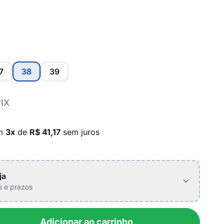
7
38
39
PIX
em
3x
de
R$ 41,17
sem juros
ja
is e prazos
Adicionar ao carrinho