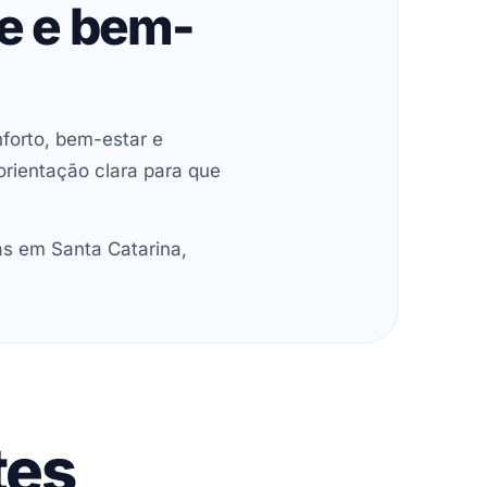
de e bem-
forto, bem-estar e
orientação clara para que
as em Santa Catarina,
tes