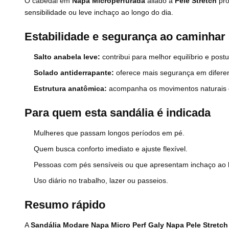
O cabedal em
Napa Microperfurada
aliado à
Pele Stretch
pro
sensibilidade ou leve inchaço ao longo do dia.
Estabilidade e segurança ao caminhar
Salto anabela leve:
contribui para melhor equilíbrio e postu
Solado antiderrapante:
oferece mais segurança em diferent
Estrutura anatômica:
acompanha os movimentos naturais 
Para quem esta sandália é indicada
Mulheres que passam longos períodos em pé.
Quem busca conforto imediato e ajuste flexível.
Pessoas com pés sensíveis ou que apresentam inchaço ao l
Uso diário no trabalho, lazer ou passeios.
Resumo rápido
A
Sandália Modare Napa Micro Perf Galy Napa Pele Stretc