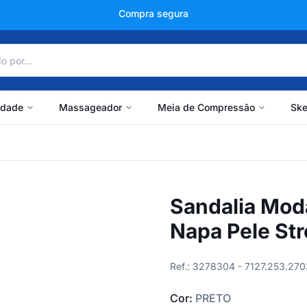
+150 mil avaliações
idade
Massageador
Meia de Compressão
Ske
Sandalia Mod
Napa Pele St
Ref.: 3278304 - 7127.253.270
Cor:
PRETO