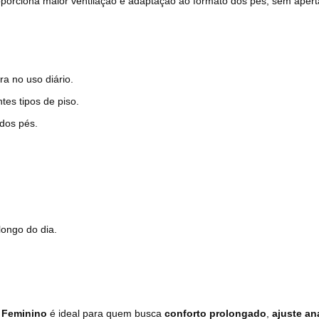
porciona maior ventilação e adaptação ao formato dos pés, sem apert
ra no uso diário.
es tipos de piso.
dos pés.
ongo do dia.
h Feminino
é ideal para quem busca
conforto prolongado
,
ajuste a