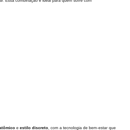
ar. Essa combinação é ideal para quem sofre com
natômico
e
estilo discreto
, com a tecnologia de bem-estar que