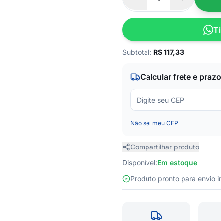
Ti
Subtotal:
R$
117,33
Calcular frete e prazo
Não sei meu CEP
Compartilhar produto
Disponível:
Em estoque
Produto pronto para envio