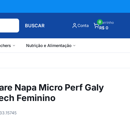
0
Carrinho
BUSCAR
Conta
R$ 0
chers
Nutrição e Alimentação
are Napa Micro Perf Galy
rech Feminino
33.15745