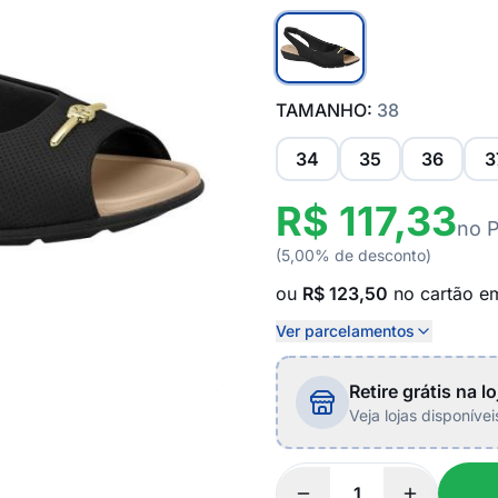
TAMANHO:
38
34
35
36
3
R$ 117,33
no 
(5,00% de desconto)
ou
R$ 123,50
no cartão 
Ver parcelamentos
Retire grátis na lo
Veja lojas disponíve