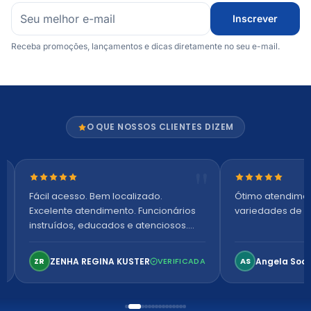
Inscrever
Receba promoções, lançamentos e dicas diretamente no seu e-mail.
O QUE NOSSOS CLIENTES DIZEM
Nota 5 de 5 estrelas
Nota 5 de 5 es
Fácil acesso. Bem localizado.
Ótimo atendime
Excelente atendimento. Funcionários
variedades de p
instruídos, educados e atenciosos.
Ambiente arejado, espaçoso e
confortável. Perfeito!
ZENHA REGINA KUSTER
Angela Soa
ZR
VERIFICADA
AS