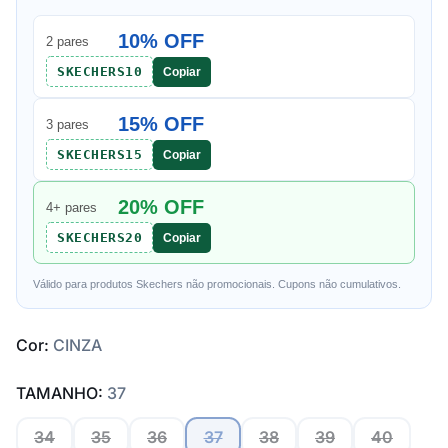
10% OFF
2 pares
SKECHERS10
Copiar
15% OFF
3 pares
SKECHERS15
Copiar
20% OFF
4+ pares
SKECHERS20
Copiar
Válido para produtos Skechers não promocionais. Cupons não cumulativos.
Cor:
CINZA
TAMANHO:
37
34
35
36
37
38
39
40