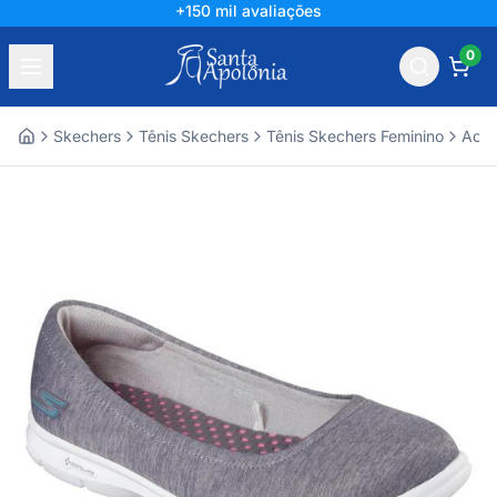
+150 mil avaliações
0
Skechers
Tênis Skechers
Tênis Skechers Feminino
Aces
Home