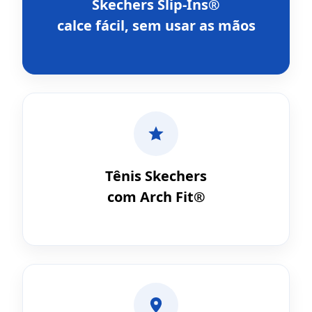
Skechers Slip-Ins®
calce fácil, sem usar as mãos
Tênis Skechers
com Arch Fit®