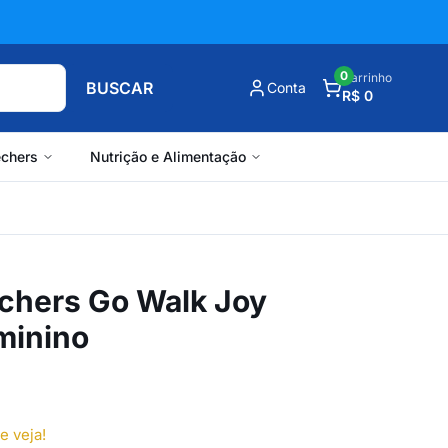
0
Carrinho
BUSCAR
Conta
R$ 0
chers
Nutrição e Alimentação
echers Go Walk Joy
minino
e veja!