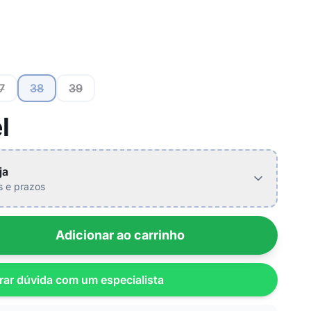
7
38
39
l
ja
is e prazos
Adicionar ao carrinho
rar dúvida com um especialista