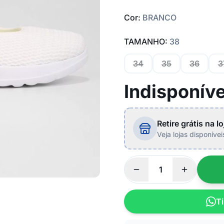
Cor:
BRANCO
TAMANHO:
38
34
35
36
3
Indisponíve
Retire grátis na lo
Veja lojas disponíve
Ti