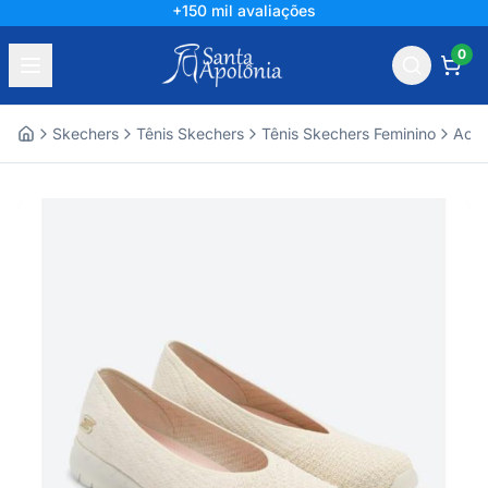
+150 mil avaliações
0
Skechers
Tênis Skechers
Tênis Skechers Feminino
Aces
Home