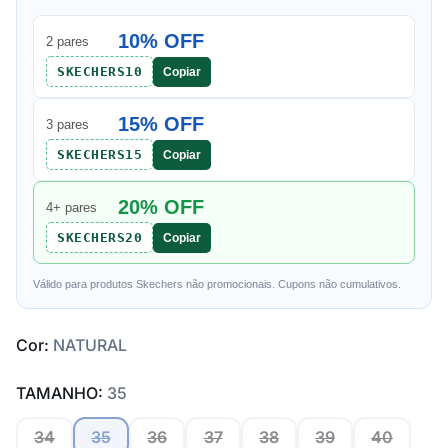
10% OFF
2 pares
SKECHERS10
Copiar
15% OFF
3 pares
SKECHERS15
Copiar
20% OFF
4+ pares
SKECHERS20
Copiar
Válido para produtos Skechers não promocionais. Cupons não cumulativos.
Cor:
NATURAL
TAMANHO:
35
34
35
36
37
38
39
40