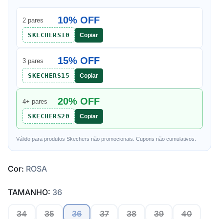
10% OFF
2 pares
SKECHERS10
Copiar
15% OFF
3 pares
SKECHERS15
Copiar
20% OFF
4+ pares
SKECHERS20
Copiar
Válido para produtos Skechers não promocionais. Cupons não cumulativos.
Cor:
ROSA
TAMANHO:
36
34
35
36
37
38
39
40