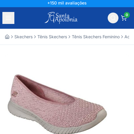
+150 mil avaliações
0
Skechers
Tênis Skechers
Tênis Skechers Feminino
Aces
Home