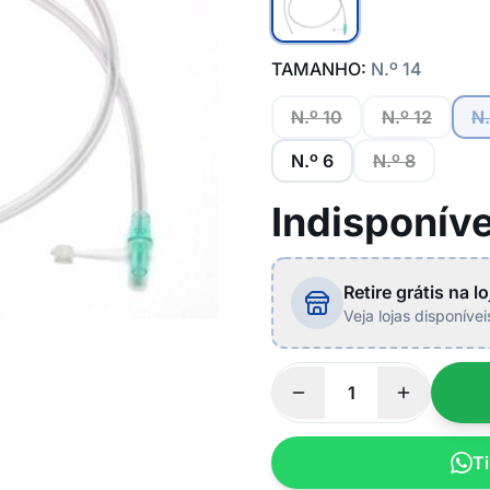
TAMANHO:
N.º 14
N.º 10
N.º 12
N.
N.º 6
N.º 8
Indisponíve
Retire grátis na lo
Veja lojas disponíve
Ti