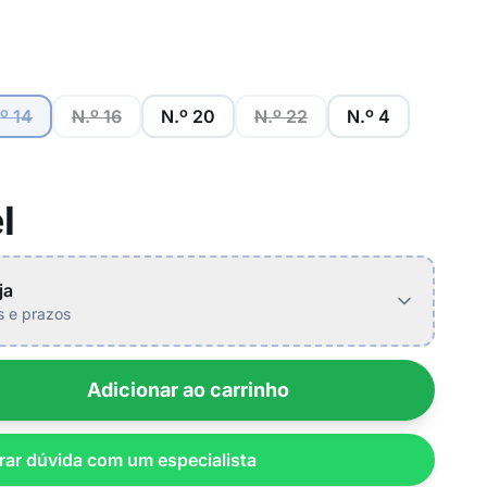
º 14
N.º 16
N.º 20
N.º 22
N.º 4
l
ja
is e prazos
Adicionar ao carrinho
rar dúvida com um especialista