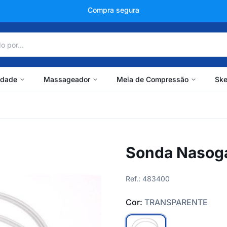
+150 mil avaliações
idade
Massageador
Meia de Compressão
Ske
Sonda Nasoga
Ref.: 483400
Cor:
TRANSPARENTE