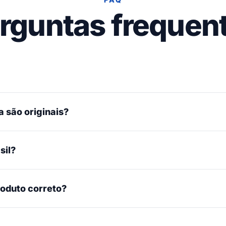
rguntas frequen
 são originais?
sil?
roduto correto?