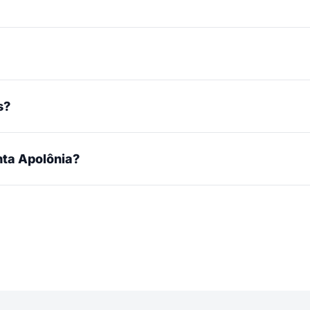
s?
ta Apolônia?