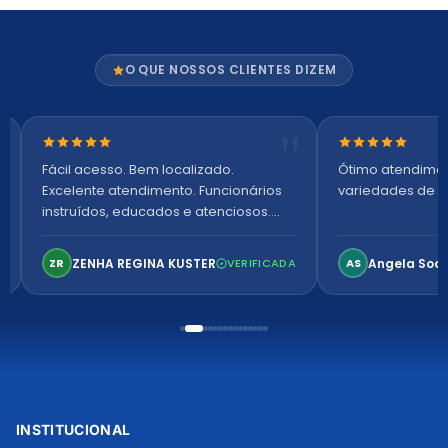
O QUE NOSSOS CLIENTES DIZEM
Nota 5 de 5 estrelas
Nota 5 de 5 es
Fácil acesso. Bem localizado.
Ótimo atendime
Excelente atendimento. Funcionários
variedades de p
instruídos, educados e atenciosos.
Ambiente arejado, espaçoso e
confortável. Perfeito!
ZENHA REGINA KUSTER
Angela Soa
ZR
VERIFICADA
AS
INSTITUCIONAL