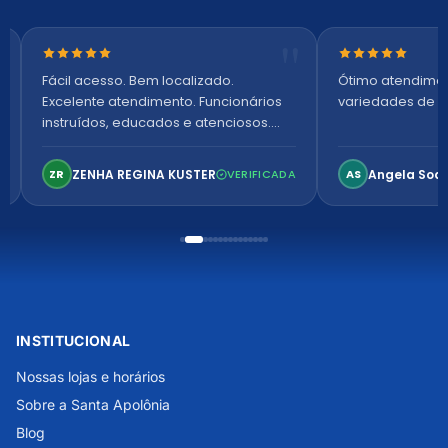
Nota 5 de 5 estrelas
Nota 5 de 5 es
Fácil acesso. Bem localizado.
Ótimo atendime
Excelente atendimento. Funcionários
variedades de p
instruídos, educados e atenciosos.
Ambiente arejado, espaçoso e
confortável. Perfeito!
ZENHA REGINA KUSTER
Angela Soa
ZR
VERIFICADA
AS
INSTITUCIONAL
Nossas lojas e horários
Sobre a Santa Apolônia
Blog