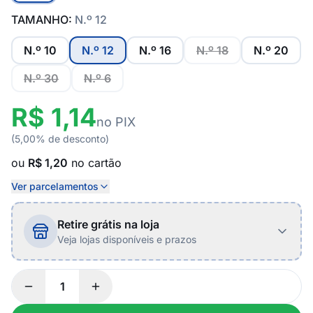
TAMANHO:
N.º 12
N.º 10
N.º 12
N.º 16
N.º 18
N.º 20
N.º 30
N.º 6
R$ 1,14
no PIX
(5,00% de desconto)
ou
R$ 1,20
no cartão
Ver parcelamentos
Retire grátis na loja
Veja lojas disponíveis e prazos