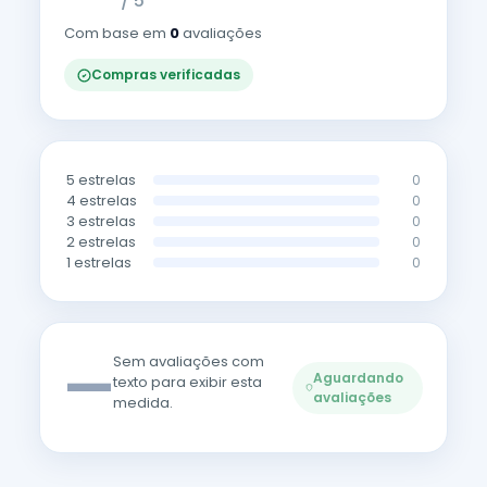
/ 5
Com base em
0
avaliações
Compras verificadas
5 estrelas
0
4 estrelas
0
3 estrelas
0
2 estrelas
0
1 estrelas
0
—
Sem avaliações com
Aguardando
texto para exibir esta
avaliações
medida.