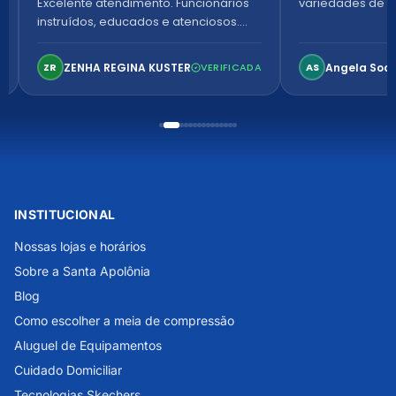
Excelente atendimento. Funcionários
variedades de p
instruídos, educados e atenciosos.
Ambiente arejado, espaçoso e
confortável. Perfeito!
ZENHA REGINA KUSTER
Angela Soa
ZR
VERIFICADA
AS
INSTITUCIONAL
Nossas lojas e horários
Sobre a Santa Apolônia
Blog
Como escolher a meia de compressão
Aluguel de Equipamentos
Cuidado Domiciliar
Tecnologias Skechers