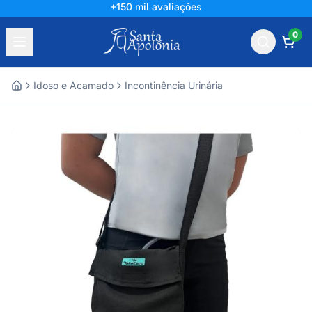
+150 mil avaliações
0
Idoso e Acamado
Incontinência Urinária
Home