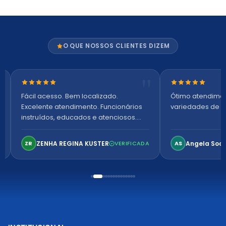
O QUE NOSSOS CLIENTES DIZEM
Nota 5 de 5 estrelas
Nota 5 de 5 es
Fácil acesso. Bem localizado.
Ótimo atendime
Excelente atendimento. Funcionários
variedades de p
instruídos, educados e atenciosos.
Ambiente arejado, espaçoso e
confortável. Perfeito!
ZENHA REGINA KUSTER
Angela Soa
ZR
VERIFICADA
AS