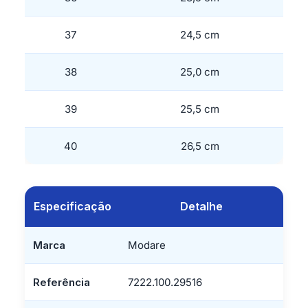
37
24,5 cm
38
25,0 cm
39
25,5 cm
40
26,5 cm
Especificação
Detalhe
Marca
Modare
Referência
7222.100.29516