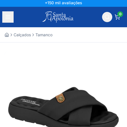
+150 mil avaliações
0
Calçados
Tamanco
Home