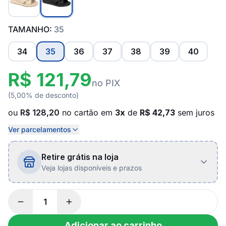
TAMANHO:
35
34
35
36
37
38
39
40
R$ 121,79
no PIX
(5,00% de desconto)
ou
R$ 128,20
no cartão em
3x
de
R$ 42,73
sem juros
Ver parcelamentos
Retire grátis na loja
Veja lojas disponíveis e prazos
Adicionar ao carrinho