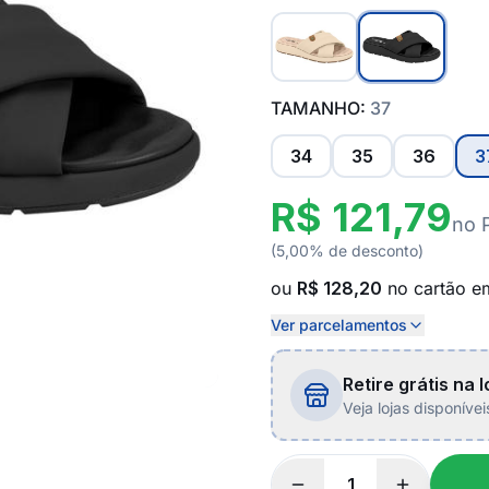
TAMANHO:
37
34
35
36
3
R$ 121,79
no 
(5,00% de desconto)
ou
R$ 128,20
no cartão 
Ver parcelamentos
Retire grátis na l
Veja lojas disponíve