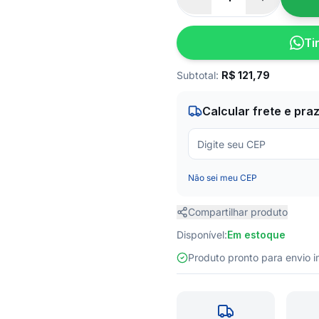
Ti
Subtotal:
R$
121,79
Calcular frete e pra
Não sei meu CEP
Compartilhar produto
Disponível:
Em estoque
Produto pronto para envio