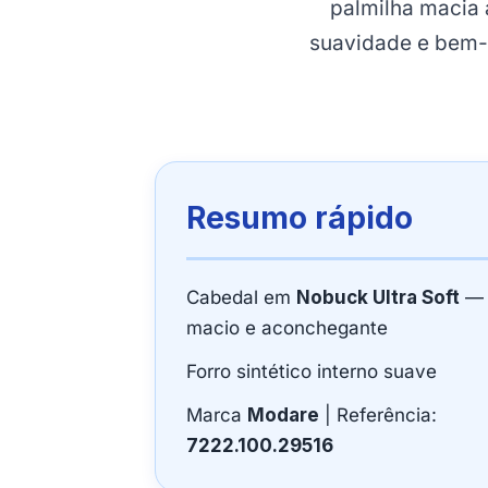
palmilha macia 
suavidade e bem-e
Resumo rápido
Cabedal em
Nobuck Ultra Soft
— 
macio e aconchegante
Forro sintético interno suave
Marca
Modare
| Referência:
7222.100.29516