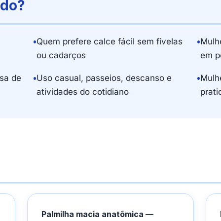
ado?
•
Quem prefere calce fácil sem fivelas
•
Mulh
ou cadarços
em p
sa de
•
Uso casual, passeios, descanso e
•
Mulh
atividades do cotidiano
prati
Palmilha macia anatômica —