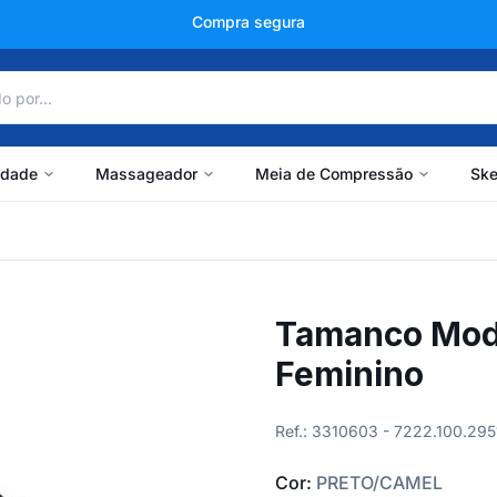
+150 mil avaliações
idade
Massageador
Meia de Compressão
Ske
Tamanco Moda
Feminino
Ref.: 3310603 - 7222.100.29
Cor:
PRETO/CAMEL