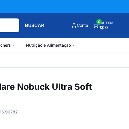
0
Carrinho
BUSCAR
Conta
R$ 0
chers
Nutrição e Alimentação
re Nobuck Ultra Soft
516.96782