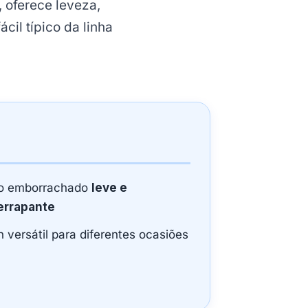
 oferece leveza,
il típico da linha
o emborrachado
leve e
errapante
 versátil para diferentes ocasiões