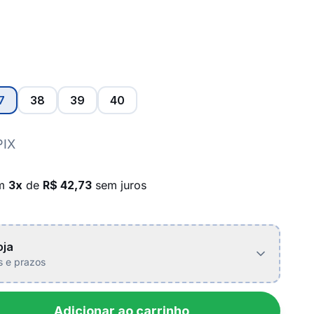
7
38
39
40
PIX
em
3x
de
R$ 42,73
sem juros
oja
is e prazos
Adicionar ao carrinho