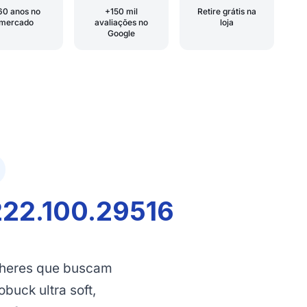
60 anos no
+150 mil
Retire grátis na
mercado
avaliações no
loja
Google
222.100.29516
lheres que buscam
buck ultra soft,