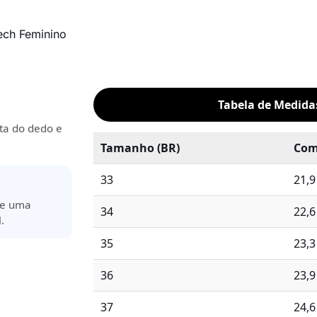
ech Feminino
Tabela de Medid
ta do dedo e
Tamanho (BR)
Com
33
21,
ere uma
34
22,
.
35
23,
36
23,
37
24,