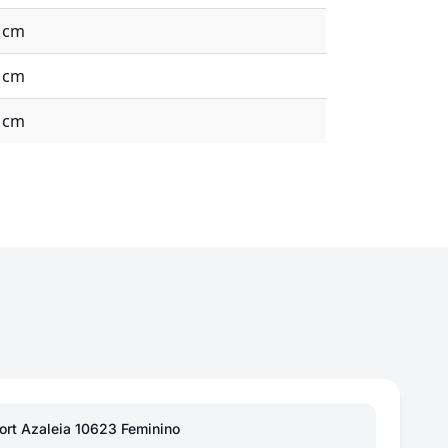
3 cm
9 cm
6 cm
ort Azaleia 10623 Feminino