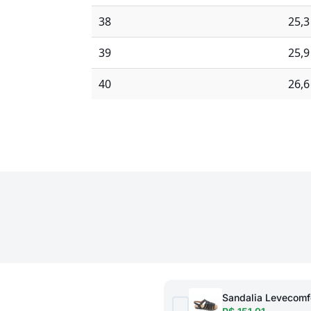
38
25,
39
25,
40
26,
Sandalia Levecomf