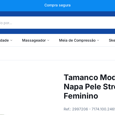
+150 mil avaliações
idade
Massageador
Meia de Compressão
Ske
Tamanco Moda
Napa Pele St
Feminino
Ref.: 2997206 - 7174.100.246