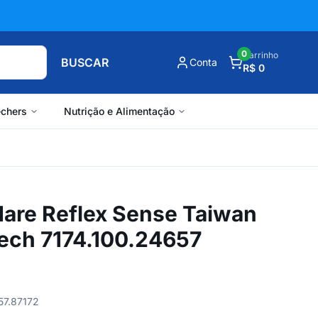
0
Carrinho
BUSCAR
Conta
R$ 0
chers
Nutrição e Alimentação
re Reflex Sense Taiwan
rech 7174.100.24657
57.87172