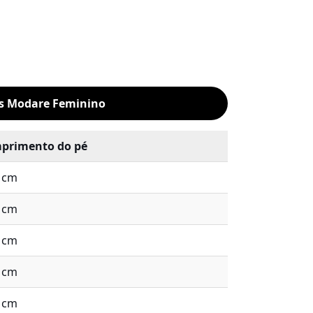
as Modare Feminino
primento do pé
9 cm
6 cm
3 cm
9 cm
6 cm