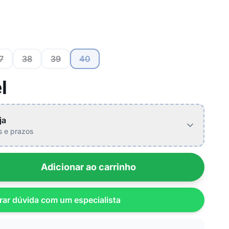
7
38
39
40
l
ja
is e prazos
Adicionar ao carrinho
rar dúvida com um especialista