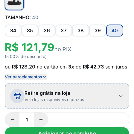
TAMANHO:
40
34
35
36
37
38
39
40
R$ 121,79
no PIX
(5,00% de desconto)
ou
R$ 128,20
no cartão em
3x
de
R$ 42,73
sem juros
Ver parcelamentos
Retire grátis na loja
Veja lojas disponíveis e prazos
Adicionar ao carrinho