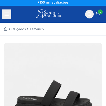
+150 mil avaliações
0
Calçados
Tamanco
Home