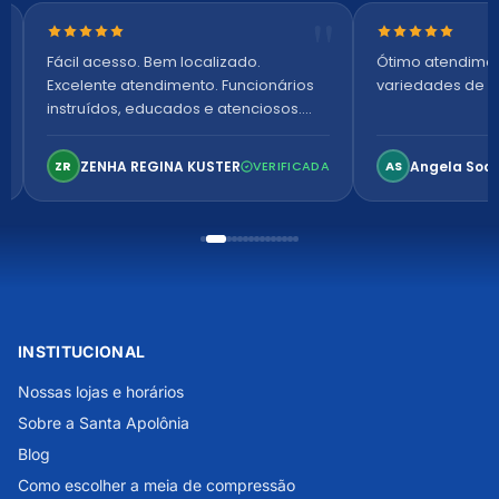
Nota 5 de 5 estrelas
Nota 5 de 5 es
Fácil acesso. Bem localizado.
Ótimo atendime
Excelente atendimento. Funcionários
variedades de p
instruídos, educados e atenciosos.
Ambiente arejado, espaçoso e
confortável. Perfeito!
ZENHA REGINA KUSTER
Angela Soa
ZR
VERIFICADA
AS
INSTITUCIONAL
Nossas lojas e horários
Sobre a Santa Apolônia
Blog
Como escolher a meia de compressão