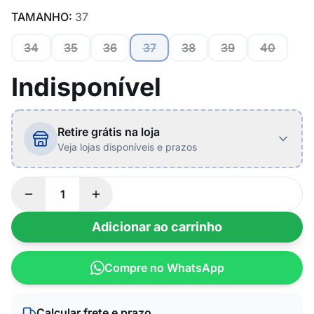
TAMANHO:
37
34
35
36
37
38
39
40
Indisponível
Retire grátis na loja
Veja lojas disponíveis e prazos
Adicionar ao carrinho
Compre no WhatsApp
Calcular frete e prazo